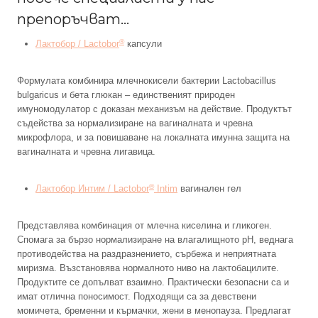
препоръчват…
®
Лактобор / Lactobor
капсули
Формулата комбинира млечнокисели бактерии Lactobacillus
bulgaricus и бета глюкан – единственият природен
имуномодулатор с доказан механизъм на действие. Продуктът
съдейства за нормализиране на вагиналната и чревна
микрофлора, и за повишаване на локалната имунна защита на
вагиналната и чревна лигавица.
®
Лактобор Интим / Lactobor
Intim
вагинален гел
Представлява комбинация от млечна киселина и гликоген.
Спомага за бързо нормализиране на влагалищното pH, веднага
противодейства на раздразнението, сърбежа и неприятната
миризма. Възстановява нормалното ниво на лактобацилите.
Продуктите се допълват взаимно. Практически безопасни са и
имат отлична поносимост. Подходящи са за девствени
момичета, бременни и кърмачки, жени в менопауза. Предлагат