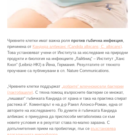
Чревните клетки имат важна роля
против гъбична инфекция
,
причинена от
Кандида албиканс (Candida albicans; C. albicans)
.
Това установяват учени от Института за изследване на природни
продукти и биология на инфекциите „Лайбниц“ – Институт „Ханс
Кнол“ (Leibniz-HKI) в Йена, Германия. Резултатите от тяхното
проучване са публикувани в сп. Nature Communications.
„Чревните клетки поддържат
„добрите“ млечнокисели бактерии
(лактобацили)
. С тяхна помощ въпросните бактерии се множат,
„лишават“ гъбичката Кандида от храна и така на практика спират
растежа ѝ“. Коментарът е на д-р Ракел Алонсо-Роман, една от
авторите на изследването. По думите ѝ гъбичката Кандида
албиканс е принудена да приспособи метаболизма си към
новите условия и в резултат става по-малко заразна. С
допълнителния прием на пробиотици, пък се
възстановява
влагалищната микрофлора
.