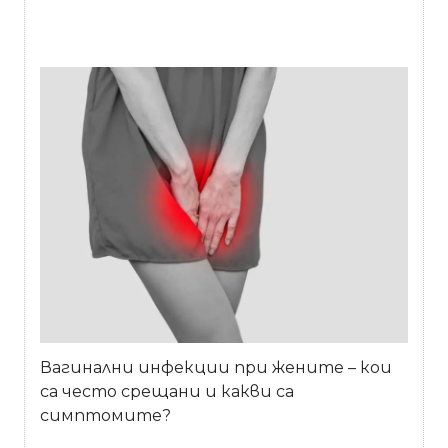
Вагинални инфекции при жените – кои
са често срещани и какви са
симптомите?