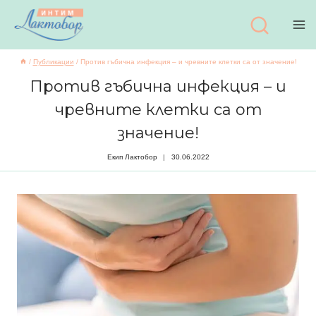
Към
съдържанието
/
Публикации
/
Против гъбична инфекция – и чревните клетки са от значение!
Против гъбична инфекция – и
чревните клетки са от
значение!
Екип Лактобор
30.06.2022