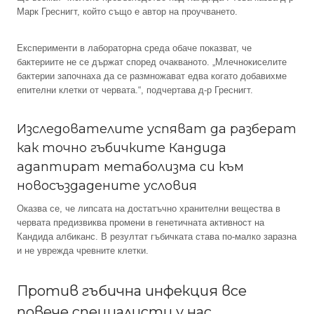
Марк Греснигт, който също е автор на проучването.
Експерименти в лабораторна среда обаче показват, че
бактериите не се държат според очакваното. „Млечнокиселите
бактерии започнаха да се размножават едва когато добавихме
епителни клетки от червата.“, подчертава д-р Греснигт.
Изследователите успяват да разберат
как точно гъбичките Кандида
адаптират метаболизма си към
новосъздадените условия
Оказва се, че липсата на достатъчно хранителни вещества в
червата предизвиква промени в генетичната активност на
Кандида албиканс. В резултат гъбичката става по-малко заразна
и не уврежда чревните клетки.
Против гъбична инфекция все
повече специалисти у нас