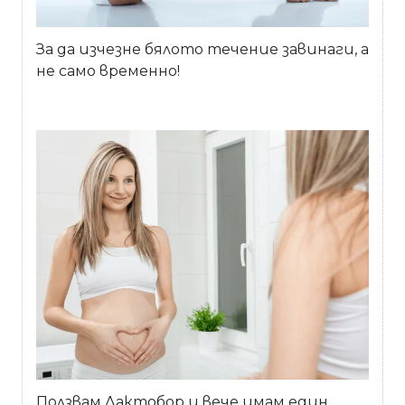
За да изчезне бялото течение завинаги, а
не само временно!
Ползвам Лактобор и вече имам един