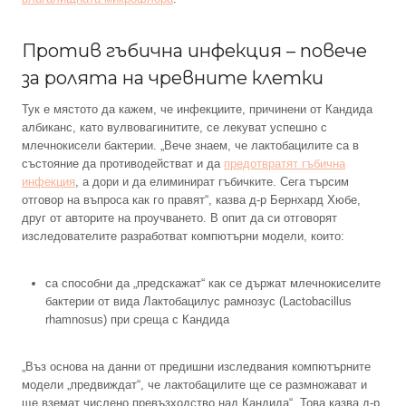
Против гъбична инфекция – повече
за ролята на чревните клетки
Тук е мястото да кажем, че инфекциите, причинени от Кандида
албиканс, като вулвовагинитите, се лекуват успешно с
млечнокисели бактерии. „Вече знаем, че лактобацилите са в
състояние да противодействат и да
предотвратят гъбична
инфекция
, а дори и да елиминират гъбичките. Сега търсим
отговор на въпроса как го правят“, казва д-р Бернхард Хюбе,
друг от авторите на проучването. В опит да си отговорят
изследователите разработват компютърни модели, които:
са способни да „предскажат“ как се държат млечнокиселите
бактерии от вида Лактобацилус рамнозус (Lactobacillus
rhamnosus) при среща с Кандида
„Въз основа на данни от предишни изследвания компютърните
модели „предвиждат“, че лактобацилите ще се размножават и
ще вземат числено превъзходство над Кандида“. Това казва д-р