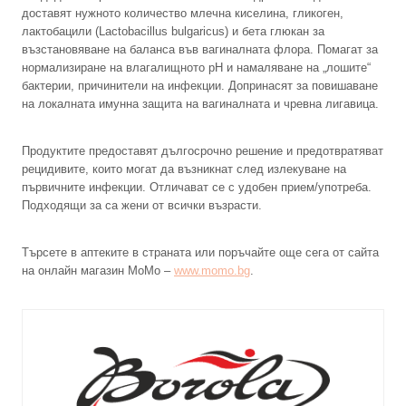
доставят нужното количество млечна киселина, гликоген,
лактобацили (Lactobacillus bulgaricus) и бета глюкан за
възстановяване на баланса във вагиналната флора. Помагат за
нормализиране на влагалищното pH и намаляване на „лошите“
бактерии, причинители на инфекции. Допринасят за повишаване
на локалната имунна защита на вагиналната и чревна лигавица.
Продуктите предоставят дългосрочно решение и предотвратяват
рецидивите, които могат да възникнат след излекуване на
първичните инфекции. Отличават се с удобен прием/употреба.
Подходящи за са жени от всички възрасти.
Търсете в аптеките в страната или поръчайте още сега от сайта
на онлайн магазин МоМо –
www.momo.bg
.