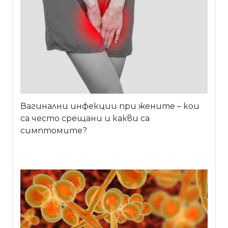
Вагинални инфекции при жените – кои
са често срещани и какви са
симптомите?