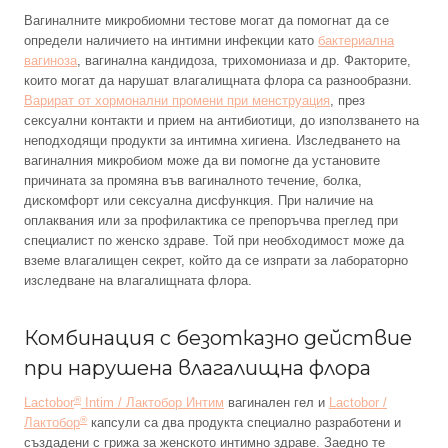
Вагиналните микробиомни тестове могат да помогнат да се
определи наличието на интимни инфекции като
бактериална
вагиноза
, вагинална кандидоза, трихомониаза и др. Факторите,
които могат да нарушат влагалищната флора са разнообразни.
Варират от хормонални промени при менструация
, през
сексуални контакти и прием на антибиотици, до използването на
неподходящи продукти за интимна хигиена. Изследването на
вагиналния микробиом може да ви помогне да установите
причината за промяна във вагиналното течение, болка,
дискомфорт или сексуална дисфункция. При наличие на
оплаквания или за профилактика се препоръчва преглед при
специалист по женско здраве. Той при необходимост може да
вземе влагалищен секрет, който да се изпрати за лабораторно
изследване на влагалищната флора.
Комбинация с безотказно действие
при нарушена влагалищна флора
®
Lactobor
Intim / Лактобор Интим
вагинален гел и
Lactobor /
®
Лактобор
капсули са два продукта специално разработени и
създадени с грижа за женското интимно здраве. Заедно те