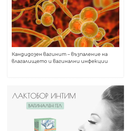
Кандидозен вагинит – възпаление на
влагалището и вагинални инфекции