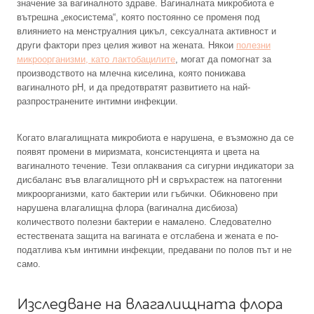
значение за вагиналното здраве. Вагиналната микробиота е
вътрешна „екосистема“, която постоянно се променя под
влиянието на менструалния цикъл, сексуалната активност и
други фактори през целия живот на жената. Някои
полезни
микроорганизми, като лактобацилите
, могат да помогнат за
производството на млечна киселина, която понижава
вагиналното pH, и да предотвратят развитието на най-
разпространените интимни инфекции.
Когато влагалищната микробиота е нарушена, е възможно да се
появят промени в миризмата, консистенцията и цвета на
вагиналното течение. Тези оплаквания са сигурни индикатори за
дисбаланс във влагалищното pH и свръхрастеж на патогенни
микроорганизми, като бактерии или гъбички. Обикновено при
нарушена влагалищна флора (вагинална дисбиоза)
количеството полезни бактерии е намалено. Следователно
естествената защита на вагината е отслабена и жената е по-
податлива към интимни инфекции, предавани по полов път и не
само.
Изследване на влагалищната флора