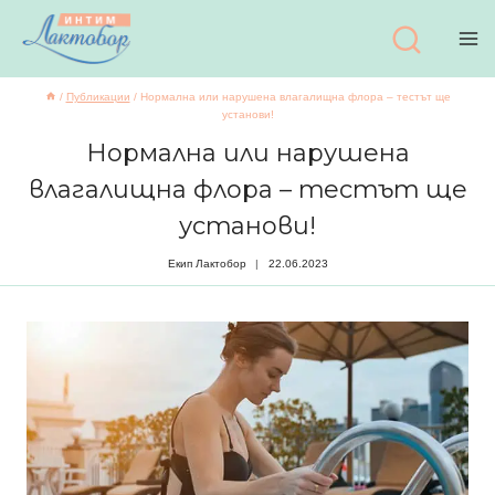
Към
съдържанието
/
Публикации
/
Нормална или нарушена влагалищна флора – тестът ще
установи!
Нормална или нарушена
влагалищна флора – тестът ще
установи!
Екип Лактобор
22.06.2023