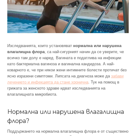
Изследванията, които установяват
нормална или нарушена
влагалищна флора
, са най-сигурният начин да се уверите, че
всичко там долу е наред. Вагината е податлива на инфекции
като бактериална вагиноза и вагинална кандидоза. А най-
коварното е, че при някои жени интимните болести протичат без
ясно изразени симптоми. Липсата на диагноза може да
забави
лечението и инфекцията да стане хронична
. Тук на помощ в
грижата за женското здраве идват изследванията на
влагалищната микробиота.
Нормална или нарушена влагалищна
флора?
Поддържането на нормална влагалищна флора е от съществено