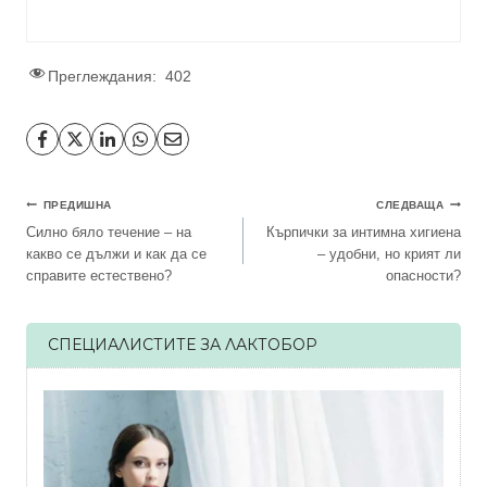
Преглеждания:
402
Навигация
ПРЕДИШНА
СЛЕДВАЩА
Силно бяло течение – на
Кърпички за интимна хигиена
какво се дължи и как да се
– удобни, но крият ли
справите естествено?
опасности?
СПЕЦИАЛИСТИТЕ ЗА ЛАКТОБОР