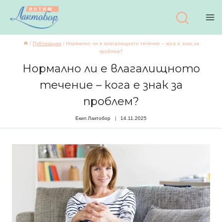
Към
съдържанието
/
Публикации
/
Нормално ли е влагалищното течение – кога е знак за
проблем?
Нормално ли е влагалищното
течение – кога е знак за
проблем?
Екип Лактобор
14.11.2025