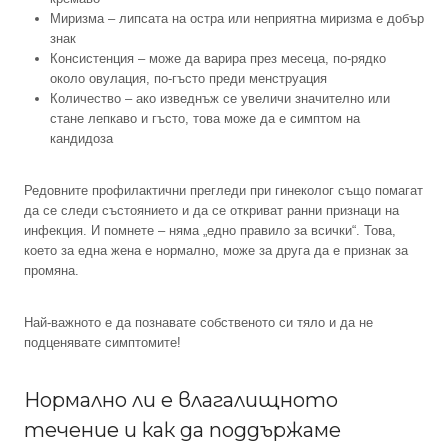
Миризма – липсата на остра или неприятна миризма е добър
знак
Консистенция – може да варира през месеца, по-рядко
около овулация, по-гъсто преди менструация
Количество – ако изведнъж се увеличи значително или
стане лепкаво и гъсто, това може да е симптом на
кандидоза
Редовните профилактични прегледи при гинеколог също помагат
да се следи състоянието и да се откриват ранни признаци на
инфекция. И помнете – няма „едно правило за всички“. Това,
което за една жена е нормално, може за друга да е признак за
промяна.
Най-важното е да познавате собственото си тяло и да не
подценявате симптомите!
Нормално ли е влагалищното
течение и как да поддържаме