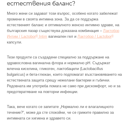
естествения баланс?
Много жени си задават този въпрос, особено когато забележат
промени в своята интимна зона. За да се поддържа
естественият баланс и оптималното женско интимно здраве, на
българския пазар съществува доказана комбинация –
Лактобор
®
®
Интим / Lactobor
Intim
вагинален гел и
Лактобор / Lactobor
капсули.
Тези продукти са създадени специално за поддържане на
здравословна вагинална флора и нормално pH. Съдържат
млечна киселина, гликоген, лактобацили (Lactobacillus
bulgaricus) и бета-глюкан, които подпомагат възстановяването на
естествената защита срещу нежелани бактерии и гъбички.
Редовната им употреба помага не само при дискомфорт, но и за
предотвратяване на повторни инфекции.
Така, вече когато се запитате „Нормално ли е влагалищното
течение?“, може да сте спокойни, че се грижите правилно за
интимната си хигиена и здравето си.