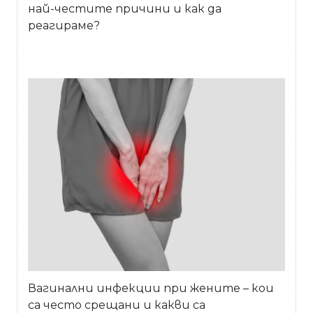
най-честите причини и как да
реагираме?
Вагинални инфекции при жените – кои
са често срещани и какви са