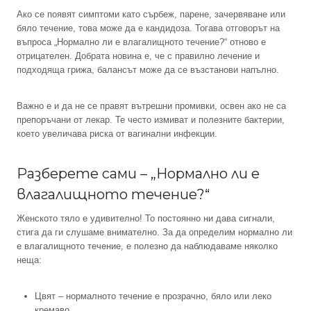
Ако се появят симптоми като сърбеж, парене, зачервяване или
бяло течение, това може да е кандидоза. Тогава отговорът на
въпроса „Нормално ли е влагалищното течение?“ отново е
отрицателен. Добрата новина е, че с правилно лечение и
подходяща грижа, балансът може да се възстанови напълно.
Важно е и да не се правят вътрешни промивки, освен ако не са
препоръчани от лекар. Те често измиват и полезните бактерии,
което увеличава риска от вагинални инфекции.
Разберете сами – „Нормално ли е
влагалищното течение?“
Женското тяло е удивително! То постоянно ни дава сигнали,
стига да ги слушаме внимателно. За да определим нормално ли
е влагалищното течение, е полезно да наблюдаваме няколко
неща:
Цвят – нормалното течение е прозрачно, бяло или леко
кремаво