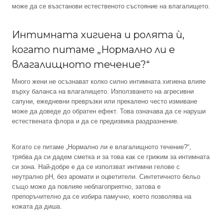
може да се възстанови естественото състояние на влагалището.
Интимната хигиена и ролята ѝ,
когато питаме „Нормално ли е
влагалищното течение?“
Много жени не осъзнават колко силно интимната хигиена влияе
върху баланса на влагалището. Използването на агресивни
сапуни, ежедневни превръзки или прекалено често измиване
може да доведе до обратен ефект. Това означава да се наруши
естествената флора и да се предизвика раздразнение.
Когато се питаме „Нормално ли е влагалищното течение?“,
трябва да си дадем сметка и за това как се грижим за интимната
си зона. Най-добре е да се използват интимни гелове с
неутрално pH, без аромати и оцветители. Синтетичното бельо
също може да повлияе неблагоприятно, затова е
препоръчително да се избира памучно, което позволява на
кожата да диша.