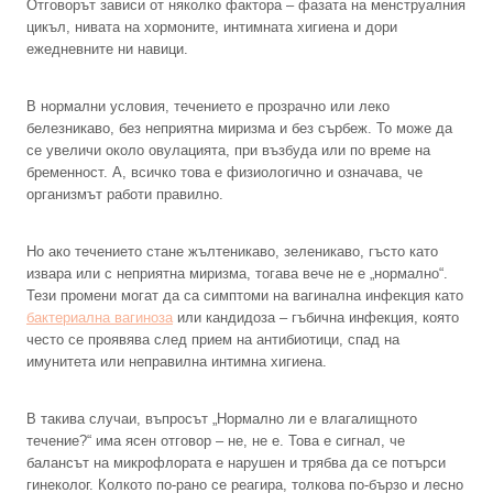
Отговорът зависи от няколко фактора – фазата на менструалния
цикъл, нивата на хормоните, интимната хигиена и дори
ежедневните ни навици.
В нормални условия, течението е прозрачно или леко
белезникаво, без неприятна миризма и без сърбеж. То може да
се увеличи около овулацията, при възбуда или по време на
бременност. А, всичко това е физиологично и означава, че
организмът работи правилно.
Но ако течението стане жълтеникаво, зеленикаво, гъсто като
извара или с неприятна миризма, тогава вече не е „нормално“.
Тези промени могат да са симптоми на вагинална инфекция като
бактериална вагиноза
или кандидоза – гъбична инфекция, която
често се проявява след прием на антибиотици, спад на
имунитета или неправилна интимна хигиена.
В такива случаи, въпросът „Нормално ли е влагалищното
течение?“ има ясен отговор – не, не е. Това е сигнал, че
балансът на микрофлората е нарушен и трябва да се потърси
гинеколог. Колкото по-рано се реагира, толкова по-бързо и лесно