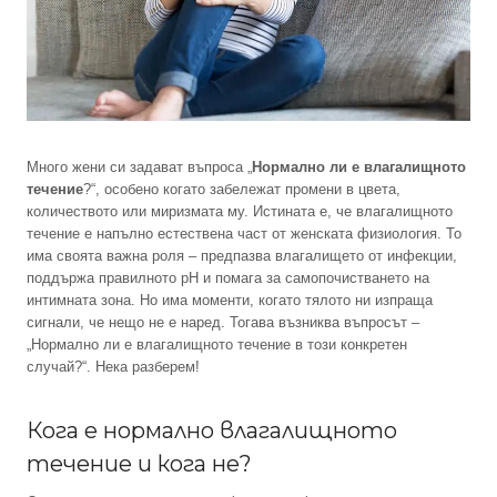
Много жени си задават въпроса „
Нормално ли е влагалищното
течение
?“, особено когато забележат промени в цвета,
количеството или миризмата му. Истината е, че влагалищното
течение е напълно естествена част от женската физиология. То
има своята важна роля – предпазва влагалището от инфекции,
поддържа правилното pH и помага за самопочистването на
интимната зона. Но има моменти, когато тялото ни изпраща
сигнали, че нещо не е наред. Тогава възниква въпросът –
„Нормално ли е влагалищното течение в този конкретен
случай?“. Нека разберем!
Кога е нормално влагалищното
течение и кога не?