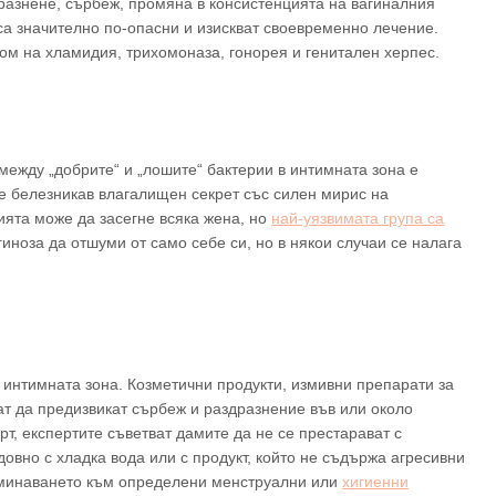
разнене, сърбеж, промяна в консистенцията на вагиналния
а значително по-опасни и изискват своевременно лечение.
м на хламидия, трихомоназа, гонорея и генитален херпес.
между „добрите“ и „лошите“ бактерии в интимната зона е
 е белезникав влагалищен секрет със силен мирис на
ята може да засегне всяка жена, но
най-уязвимата група са
иноза да отшуми от само себе си, но в някои случаи се налага
интимната зона. Козметични продукти, измивни препарати за
т да предизвикат сърбеж и раздразнение във или около
рт, експертите съветват дамите да не се престарават с
довно с хладка вода или с продукт, който не съдържа агресивни
реминаването към определени менструални или
хигиенни