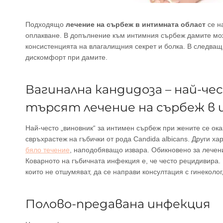
Подходящо
лечение на сърбеж в интимната област
се н
оплакване. В допълнение към интимния сърбеж дамите мож
консистенцията на влагалищния секрет и болка. В следва
дискомфорт при дамите.
Вагинална кандидоза – най-ч
търсят лечение на сърбеж в
Най-често „виновник“ за интимен сърбеж при жените се ок
свръхрастеж на гъбички от рода Candida albicans. Други х
бяло течение
, наподобяващо извара. Обикновено за лечени
Коварното на гъбичната инфекция е, че често рецидивира.
които не отшумяват, да се направи консултация с гинеколог
Полово-предавана инфекция