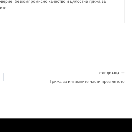
верие, безкомпромисно качество и цялостна грижа за
ите
.
СЛЕДВАЩА
Грижа за интимните части през лятото