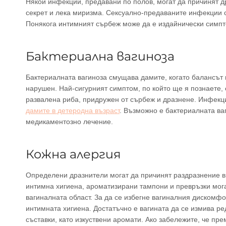
Някои инфекции, предавани по полов, могат да причинят д
секрет и лека миризма. Сексуално-предаваните инфекции с
Понякога интимният сърбеж може да е издайнически симпто
Бактериална вагиноза
Бактериалната вагиноза смущава дамите, когато балансът 
нарушен. Най-сигурният симптом, по който ще я познаете,
развалена риба, придружен от сърбеж и дразнене. Инфекци
дамите в детеродна възраст
. Възможно е бактериалната ваг
медикаментозно лечение.
Кожна алергия
Определени дразнители могат да причинят раздразнение в 
интимна хигиена, ароматизирани тампони и превръзки мога
вагиналната област. За да се избегне вагиналния дискомфо
интимната хигиена. Достатъчно е вагината да се измива ре
съставки, като изкуствени аромати. Ако забележите, че п