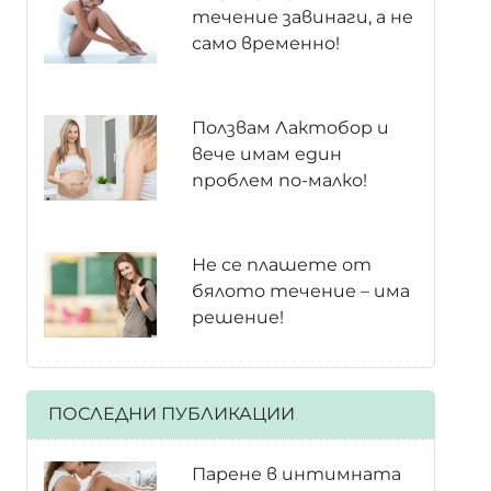
течение завинаги, а не
само временно!
Ползвам Лактобор и
вече имам един
проблем по-малко!
Не се плашете от
бялото течение – има
решение!
ПОСЛЕДНИ ПУБЛИКАЦИИ
Парене в интимната