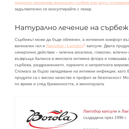
продукти причинява вагинален сърбеж или друго оплакван
задължително се консултирайте с лекар.
Натурално лечение на сърбе
Сърбежът може да бъде облекчен, а интимния комфорт въ
®
вагинален гел и
Лактобор / Lactobor
капсули. Двата проду
синергично действие – млечна киселина, гликоген, млечно-
възвръща баланса в женската интимна флора и повишава 
сърбежа, раздразнението, паренето и неприятната миризма
Спомага за бързо овладяване на интимни инфекции, като б
продукти са с високо качество и профил за безопасност. Мо
по време и след бременността, и менопаузата.
Лактобор капсули
и
Лак
създадена през 1996 г.