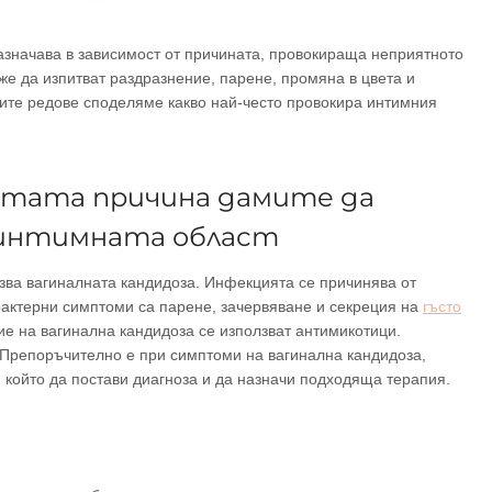
азначава в зависимост от причината, провокираща неприятното
е да изпитват раздразнение, парене, промяна в цвета и
щите редове споделяме какво най-често провокира интимния
естата причина дамите да
 интимната област
азва вагиналната кандидоза. Инфекцията се причинява от
арактерни симптоми са парене, зачервяване и секреция на
гъсто
е на вагинална кандидоза се използват антимикотици.
 Препоръчително е при симптоми на вагинална кандидоза,
, който да постави диагноза и да назначи подходяща терапия.