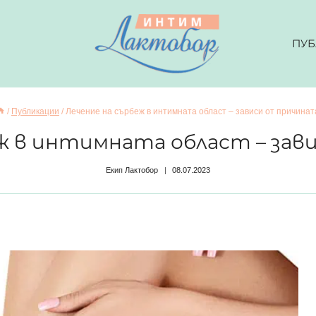
ПУБ
/
Публикации
/
Лечение на сърбеж в интимната област – зависи от причинат
еж в интимната област – зав
Екип Лактобор
08.07.2023