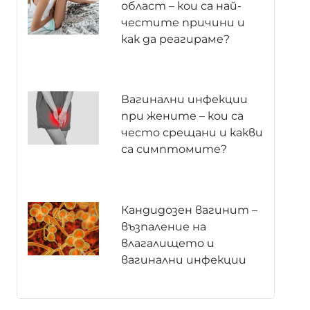
област – кои са най-
честите причини и
как да реагираме?
Вагинални инфекции
при жените – кои са
често срещани и какви
са симптомите?
Кандидозен вагинит –
възпаление на
влагалището и
вагинални инфекции