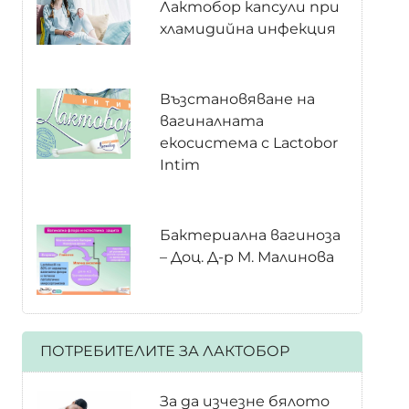
Лактобор капсули при
хламидийна инфекция
Възстановяване на
вагиналната
екосистема с Lactobor
Intim
Бактериална вагиноза
– Доц. Д-р М. Малинова
ПОТРЕБИТЕЛИТЕ ЗА ЛАКТОБОР
За да изчезне бялото