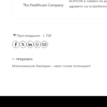
БОРОЛА е символ на до
здравето на потребител
Преглеждания:
1 708
Навигация
ПРЕДИШНА
Млечнокисели бактерии – имат голям потенциал!