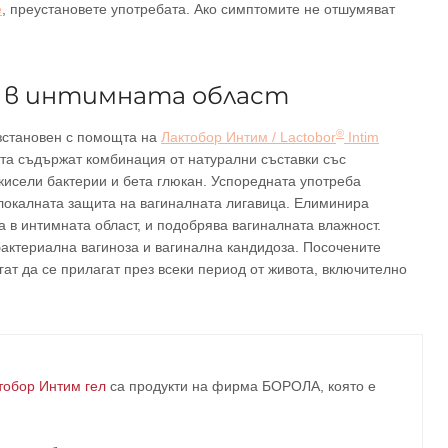
е
, преустановете употребата. Ако симптомите не отшумяват
ж в интимната област
®
зстановен с помощта на
Лактобор Интим / Lactobor
Intim
кта съдържат комбинация от натурални съставки със
кисели бактерии и бета глюкан. Успоредната употреба
локалната защита на вагиналната лигавица. Елиминира
 в интимната област, и подобрява вагиналната влажност.
актериална вагиноза и вагинална кандидоза. Посочените
гат да се прилагат през всеки период от живота, включително
тобор Интим гел
са продукти на фирма
БОРОЛА
, която е