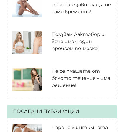
течение завинаги, а не
само временно!
Ползвам Лактобор и
вече имам един
проблем по-малко!
Не се плашете от
бялото течение – има
решение!
ПОСЛЕДНИ ПУБЛИКАЦИИ
Парене в интимната