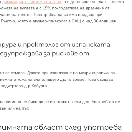
ят
дискомфорт в интимната зона
, а в дългосрочен план – екзема
 кожата на вулвата е с 15% по-податлива на дразнене от
части на тялото. Това трябва да се има предвид при
 Гънтър, която е акушер-гинеколог в САЩ с над 30-годишен
хирург и проктолог от испанската
редупреждава за рискове от
ът се отмива. Докато при използване на мокри кърпички за
с нежната кожа на влагалището дълго време. Това създава
 подчертава д-р Кобурго.
на хигиена не бива да се използват всеки ден. Употребата им
вън или на път.
нтимната област след употреба