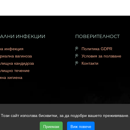
НАЛНИ ИНФЕКЦИИ
ПОВЕРИТЕЛНОСТ
на инфекция
Политика GDPR
риална вагиноза
Условия за ползване
алищна кандидоза
Контакти
алищно течение
мна хигиена
Този сайт използва бисквитки, за да подобри вашето преживяване.
t © 2026 Lactobor.com | Всички права запазени | Уеб дизайн и SEO о
Приемам
Виж повече