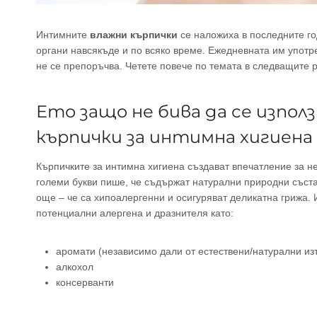
Интимните
влажни кърпички
се наложиха в последните го
органи навсякъде и по всяко време. Ежедневната им употре
не се препоръчва. Четете повече по темата в следващите 
Ето защо не бива да се изпол
кърпички за интимна хигиена
Кърпичките за интимна хигиена създават впечатление за не
големи букви пише, че съдържат натурални природни съста
още – че са хипоалергенни и осигуряват деликатна грижа. 
потенциални алергена и дразнителя като:
аромати (независимо дали от естествени/натурални изт
алкохол
консерванти