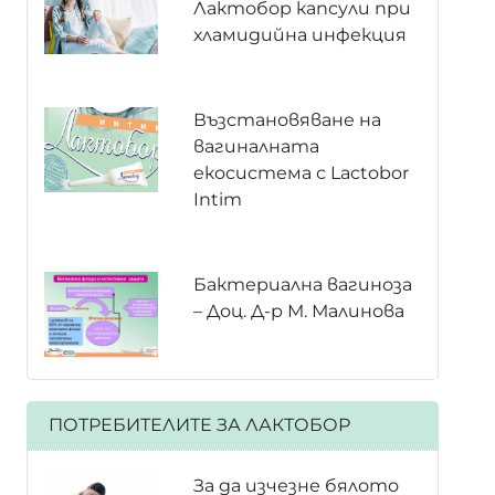
Лактобор капсули при
хламидийна инфекция
Възстановяване на
вагиналната
екосистема с Lactobor
Intim
Бактериална вагиноза
– Доц. Д-р М. Малинова
ПОТРЕБИТЕЛИТЕ ЗА ЛАКТОБОР
За да изчезне бялото