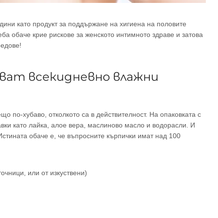
дини като продукт за поддържане на хигиена на половите
ба обаче крие рискове за женското интимното здраве и затова
редове!
зват всекидневно влажни
що по-хубаво, отколкото са в действителност. На опаковката с
вки като лайка, алое вера, маслиново масло и водорасли. И
Истината обаче е, че въпросните кърпички имат над 100
очници, или от изкуствени)