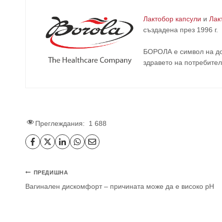
Лактобор капсули
и
Лак
създадена през 1996 г.
БОРОЛА е символ на до
здравето на потребител
Преглеждания:
1 688
Навигация
ПРЕДИШНА
Вагинален дискомфорт – причината може да е високо рН