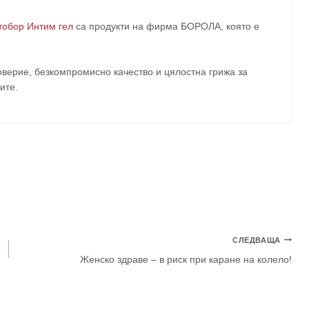
тобор Интим гел
са продукти на фирма
БОРОЛА
, която е
верие, безкомпромисно качество и цялостна грижа за
ите
.
СЛЕДВАЩА
Женско здраве – в риск при каране на колело!