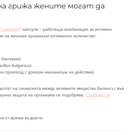
на грижа жените могат да
®
/ Lactobor
капсули – работеща комбинация за интимен
вя на женския организъм оптимално количество:
 бактерии)
llus bulgaricus
ен произход с доказан менанизъм на действие)
зултат на синергията между активните вещества балансът във
имунна защита на организма се подобрява.
Сърбежът и
и от всички възрасти.