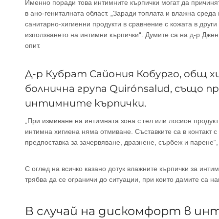
Именно поради това интимните кърпички могат да причин
в ано-гениталната област. „Заради топлата и влажна среда
санитарно-хигиенни продукти в сравнение с кожата в други 
използването на интимни кърпички“. Думите са на д-р Джен
опит.
Д-р Кубрат Сайония Кобурго, общ 
болнична група Quirónsalud, също п
интимните кърпички.
„При измиване на интимната зона с гел или лосион продукт
интимна хигиена няма отмиване. Съставките са в контакт 
предпоставка за зачервяване, дразнене, сърбеж и парене“,
С оглед на всичко казано дотук влажните кърпички за интим
трябва да се ограничи до ситуации, при които дамите са на
В случай на дискомфорт в и