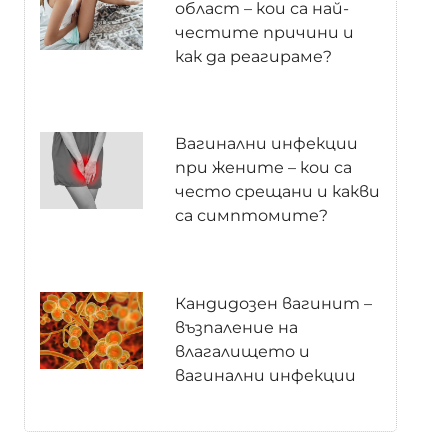
област – кои са най-
честите причини и
как да реагираме?
Вагинални инфекции
при жените – кои са
често срещани и какви
са симптомите?
Кандидозен вагинит –
възпаление на
влагалището и
вагинални инфекции