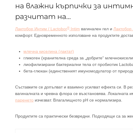
на влажни кърпички за интим
разчитат на…
®
Лактобор Интим / Lactobor
Intim
вагинален гел и
Лактобор 
комфорт. Едновременното използване на продуктите доста
млечна киселина (лактат)
гликоген (хранителна среда за „добрите“ млечнокисели
лиофилизирани бактериални тела от пробиотик Lactobaci
бета-глюкан (единственият имуномодулатор от природ
Съставките се допълват и взаимно усилват ефекта си. В ре
вагиналната и чревна флора се възстановява. Локалната 
паренето
изчезват. Влагалищното pH се нормализира.
Продуктите са практически безвредни. Подходящи са за жен