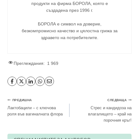
продукти на фирма
БОРОЛА
, която е
създадена през 1996 г.
БОРОЛА е символ на доверие,
безкомпромисно качество и цялостна грижа за
здравето на потребителите
.
Преглеждания:
1 969
Навигация
ПРЕДИШНА
СЛЕДВАЩА
Лактобацили – с ключова
Стрес и кандидоза на
роля във вагиналната флора
влагалището – край на
порочния кръг!