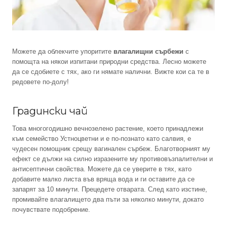
Можете да облекчите упоритите
влагалищни сърбежи
с
помощта на някои изпитани природни средства. Лесно можете
да се сдобиете с тях, ако ги нямате налични. Вижте кои са те в
редовете по-долу!
Градински чай
Това многогодишно вечнозелено растение, което принадлежи
към семейство Устноцветни и е по-познато като салвия, е
чудесен помощник срещу вагинален сърбеж. Благотворният му
ефект се дължи на силно изразените му противовъзпалителни и
антисептични свойства. Можете да се уверите в тях, като
добавите малко листа във вряща вода и ги оставите да се
запарят за 10 минути. Прецедете отварата. След като изстине,
промивайте влагалището два пъти за няколко минути, докато
почувствате подобрение.