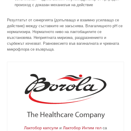
произход с доказан механизъм на действие
Резултатът от синергията (допълващо и взаимно усилващо се
действие) между съставките не закъснява. Влагалищното рН се
нормализира. Нормалното ниво на лактобацилите се
възстановява. Неприятната миризма, раздразнението и
сърбежът изчезват. Равновесието във вагиналната и чревната
микрофлора се възвръща.
Лактобор капсули
и
Лактобор Интим гел
са