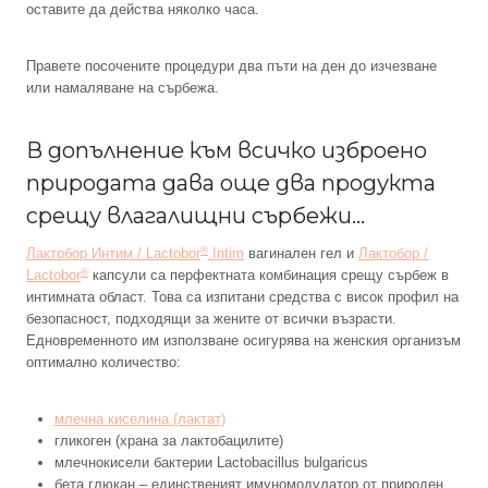
оставите да действа няколко часа.
Правете посочените процедури два пъти на ден до изчезване
или намаляване на сърбежа.
В допълнение към всичко изброено
природата дава още два продукта
срещу влагалищни сърбежи…
®
Лактобор Интим / Lactobor
Intim
вагинален гел и
Лактобор /
®
Lactobor
капсули са перфектната комбинация срещу сърбеж в
интимната област. Това са изпитани средства с висок профил на
безопасност, подходящи за жените от всички възрасти.
Едновременното им използване осигурява на женския организъм
оптимално количество:
млечна киселина (лактат)
гликоген (храна за лактобацилите)
млечнокисели бактерии Lactobacillus bulgaricus
бета глюкан – единственият имуномодулатор от природен