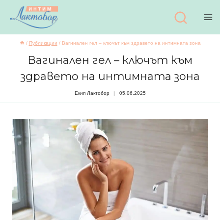
Към
съдържанието
/
Публикации
/
Вагинален гел – ключът към здравето на интимната зона
Вагинален гел – ключът към
здравето на интимната зона
Екип Лактобор
05.06.2025