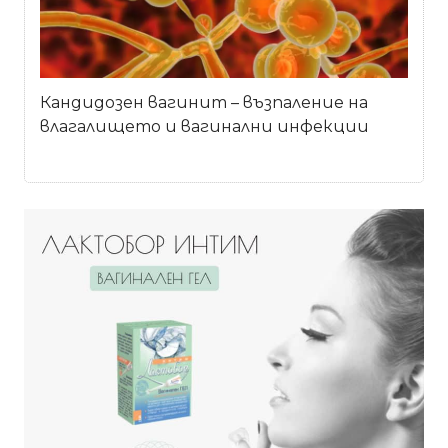
Кандидозен вагинит – възпаление на
влагалището и вагинални инфекции