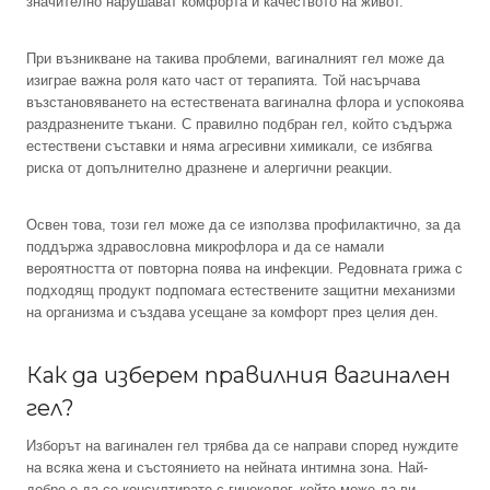
значително нарушават комфорта и качеството на живот.
При възникване на такива проблеми, вагиналният гел може да
изиграе важна роля като част от терапията. Той насърчава
възстановяването на естествената вагинална флора и успокоява
раздразнените тъкани. С правилно подбран гел, който съдържа
естествени съставки и няма агресивни химикали, се избягва
риска от допълнително дразнене и алергични реакции.
Освен това, този гел може да се използва профилактично, за да
поддържа здравословна микрофлора и да се намали
вероятността от повторна поява на инфекции. Редовната грижа с
подходящ продукт подпомага естествените защитни механизми
на организма и създава усещане за комфорт през целия ден.
Как да изберем правилния вагинален
гел?
Изборът на вагинален гел трябва да се направи според нуждите
на всяка жена и състоянието на нейната интимна зона. Най-
добре е да се консултирате с гинеколог, който може да ви