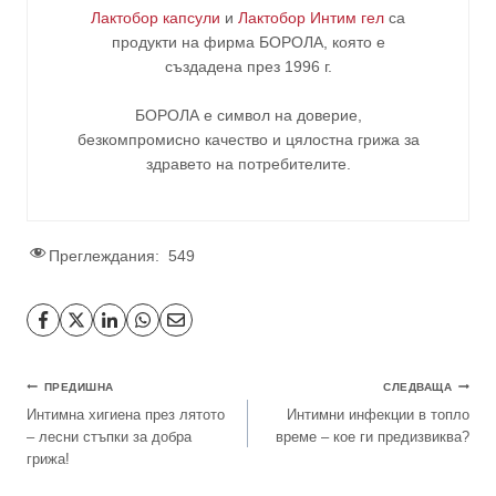
Лактобор капсули
и
Лактобор Интим гел
са
продукти на фирма
БОРОЛА
, която е
създадена през 1996 г.
БОРОЛА е символ на доверие,
безкомпромисно качество и цялостна грижа за
здравето на потребителите
.
Преглеждания:
549
Навигация
ПРЕДИШНА
СЛЕДВАЩА
Интимна хигиена през лятото
Интимни инфекции в топло
– лесни стъпки за добра
време – кое ги предизвиква?
грижа!