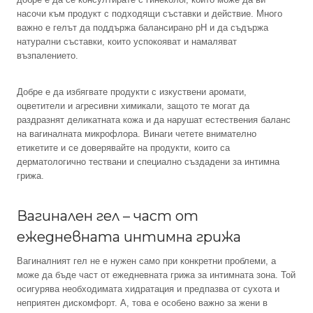
насочи към продукт с подходящи съставки и действие. Много
важно е гелът да поддържа балансирано pH и да съдържа
натурални съставки, които успокояват и намаляват
възпалението.
Добре е да избягвате продукти с изкуствени аромати,
оцветители и агресивни химикали, защото те могат да
раздразнят деликатната кожа и да нарушат естествения баланс
на вагиналната микрофлора. Винаги четете внимателно
етикетите и се доверявайте на продукти, които са
дерматологично тествани и специално създадени за интимна
грижа.
Вагинален гел – част от
ежедневната интимна грижа
Вагиналният гел не е нужен само при конкретни проблеми, а
може да бъде част от ежедневната грижа за интимната зона. Той
осигурява необходимата хидратация и предпазва от сухота и
неприятен дискомфорт. А, това е особено важно за жени в