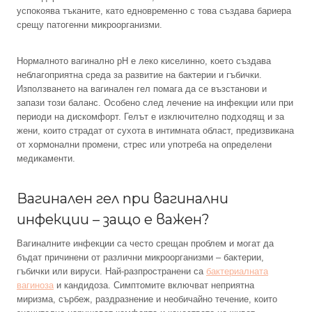
успокоява тъканите, като едновременно с това създава бариера
срещу патогенни микроорганизми.
Нормалното вагинално pH е леко киселинно, което създава
неблагоприятна среда за развитие на бактерии и гъбички.
Използването на вагинален гел помага да се възстанови и
запази този баланс. Особено след лечение на инфекции или при
периоди на дискомфорт. Гелът е изключително подходящ и за
жени, които страдат от сухота в интимната област, предизвикана
от хормонални промени, стрес или употреба на определени
медикаменти.
Вагинален гел при вагинални
инфекции – защо е важен?
Вагиналните инфекции са често срещан проблем и могат да
бъдат причинени от различни микроорганизми – бактерии,
гъбички или вируси. Най-разпространени са
бактериалната
вагиноза
и кандидоза. Симптомите включват неприятна
миризма, сърбеж, раздразнение и необичайно течение, които