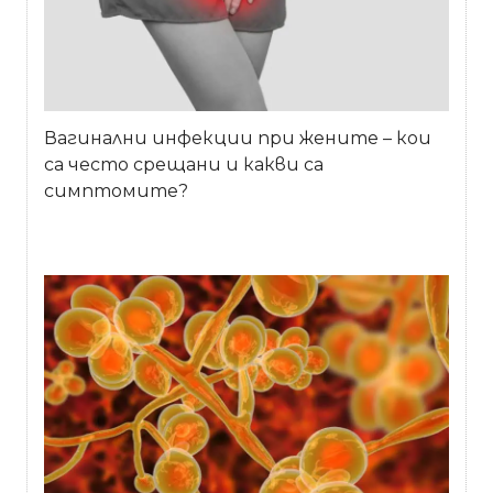
Вагинални инфекции при жените – кои
са често срещани и какви са
симптомите?