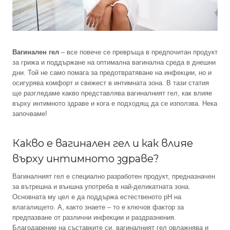
Вагинален гел
– все повече се превръща в предпочитан продукт
за грижа и поддържане на оптимална вагинална среда в днешни
дни. Той не само помага за предотвратяване на инфекции, но и
осигурява комфорт и свежест в интимната зона. В тази статия
ще разгледаме какво представлява вагиналният гел, как влияе
върху интимното здраве и кога е подходящ да се използва. Нека
започваме!
Какво е вагинален гел и как влияе
върху интимното здраве?
Вагиналният гел е специално разработен продукт, предназначен
за вътрешна и външна употреба в най-деликатната зона.
Основната му цел е да поддържа естественото pH на
влагалището. А, както знаете – то е ключов фактор за
предпазване от различни инфекции и раздразнения.
Благодарение на съставките си, вагиналният гел овлажнява и