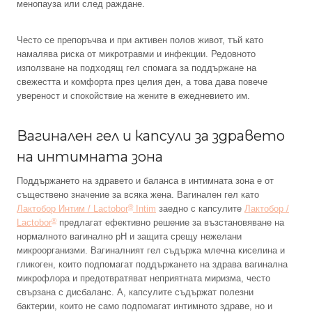
менопауза или след раждане.
Често се препоръчва и при активен полов живот, тъй като
намалява риска от микротравми и инфекции. Редовното
използване на подходящ гел спомага за поддържане на
свежестта и комфорта през целия ден, а това дава повече
увереност и спокойствие на жените в ежедневието им.
Вагинален гел и капсули за здравето
на интимната зона
Поддържането на здравето и баланса в интимната зона е от
съществено значение за всяка жена. Вагинален гел като
®
Лактобор Интим / Lactobor
Intim
заедно с капсулите
Лактобор /
®
Lactobor
предлагат ефективно решение за възстановяване на
нормалното вагинално pH и защита срещу нежелани
микроорганизми. Вагиналният гел съдържа млечна киселина и
гликоген, които подпомагат поддържането на здрава вагинална
микрофлора и предотвратяват неприятната миризма, често
свързана с дисбаланс. А, капсулите съдържат полезни
бактерии, които не само подпомагат интимното здраве, но и