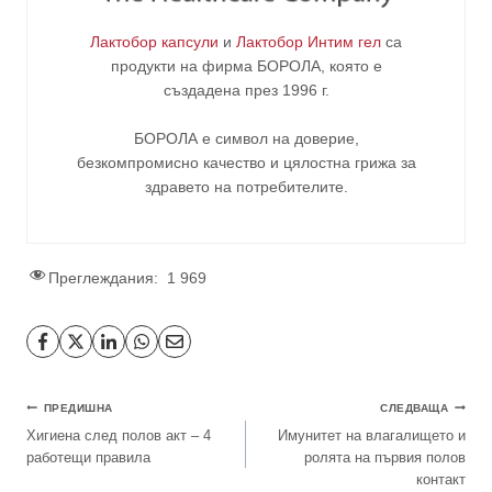
Лактобор капсули
и
Лактобор Интим гел
са
продукти на фирма
БОРОЛА
, която е
създадена през 1996 г.
БОРОЛА е символ на доверие,
безкомпромисно качество и цялостна грижа за
здравето на потребителите
.
Преглеждания:
1 969
Навигация
ПРЕДИШНА
СЛЕДВАЩА
Хигиена след полов акт – 4
Имунитет на влагалището и
работещи правила
ролята на първия полов
контакт