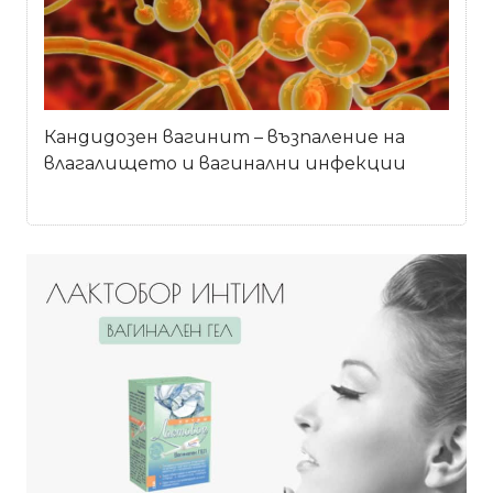
Кандидозен вагинит – възпаление на
влагалището и вагинални инфекции