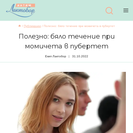
Към
съдържанието
/
Публикации
/
Полезно: бяло течение при момичета в пубертет
Полезно: бяло течение при
момичета в пубертет
Екип Лактобор
31.10.2022