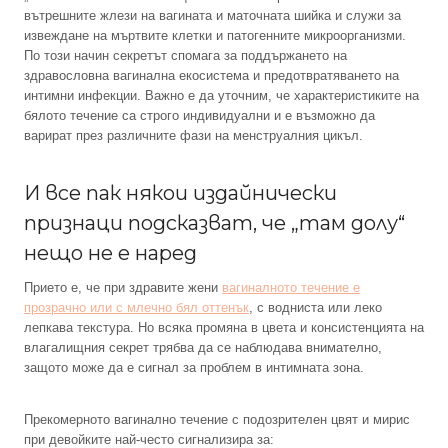
вътрешните жлези на вагината и маточната шийка и служи за
извеждане на мъртвите клетки и патогенните микроорганизми.
По този начин секретът спомага за поддържането на
здравословна вагинална екосистема и предотвратяването на
интимни инфекции. Важно е да уточним, че характеристиките на
бялото течение са строго индивидуални и е възможно да
варират през различните фази на менструалния цикъл.
И все пак някои издайнически
признаци подсказват, че „там долу“
нещо не е наред
Прието е, че при здравите жени
вагиналното течение е
прозрачно или с млечно бял оттенък
, с водниста или леко
лепкава текстура. Но всяка промяна в цвета и консистенцията на
влагалищния секрет трябва да се наблюдава внимателно,
защото може да е сигнал за проблем в интимната зона.
Прекомерното вагинално течение с подозрителен цвят и мирис
при девойките най-често сигнализира за: