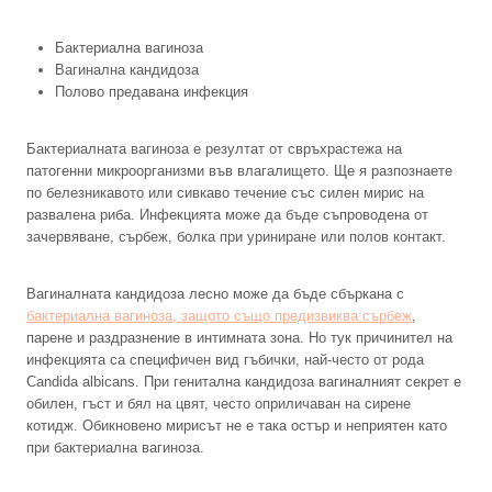
Бактериална вагиноза
Вагинална кандидоза
Полово предавана инфекция
Бактериалната вагиноза е резултат от свръхрастежа на
патогенни микроорганизми във влагалището. Ще я разпознаете
по белезникавото или сивкаво течение със силен мирис на
развалена риба. Инфекцията може да бъде съпроводена от
зачервяване, сърбеж, болка при уриниране или полов контакт.
Вагиналната кандидоза лесно може да бъде сбъркана с
бактериална вагиноза, защото също предизвиква сърбеж
,
парене и раздразнение в интимната зона. Но тук причинител на
инфекцията са специфичен вид гъбички, най-често от рода
Candida albicans. При генитална кандидоза вагиналният секрет е
обилен, гъст и бял на цвят, често оприличаван на сирене
котидж. Обикновено мирисът не е така остър и неприятен като
при бактериална вагиноза.