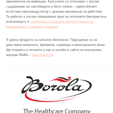
причинители на инфекции. Капсулите се отличават с високо
съдържание на лактобацили и бета глюкан – единственият
естествен имуномодулатор с доказан механизъм на действие.
Те работят в посока повишаване броя на полезните бактерии във
влагалището и
увеличават локалната имунна защита на
вагиналната и чревната лигавица
.
И двата продукта са напълно безопасни. Подходящи са за
девствени момичета, бременни, кърмещи и менопаузални жени.
Ще откриете в аптеките у нас и онлайн в сайта на електронен
магазин МоМо –
www.momo.bg
.