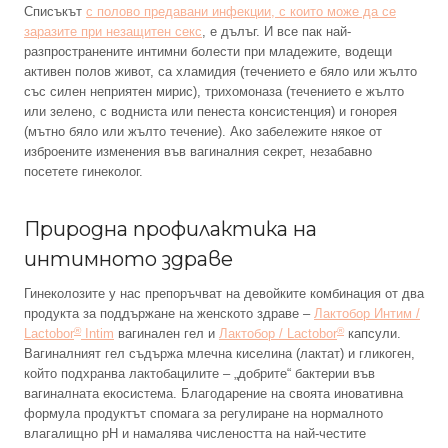
Списъкът
с полово предавани инфекции, с които може да се
заразите при незащитен секс
, е дълъг. И все пак най-
разпространените интимни болести при младежите, водещи
активен полов живот, са хламидия (течението е бяло или жълто
със силен неприятен мирис), трихомоназа (течението е жълто
или зелено, с водниста или пенеста консистенция) и гонорея
(мътно бяло или жълто течение). Ако забележите някое от
изброените изменения във вагиналния секрет, незабавно
посетете гинеколог.
Природна профилактика на
интимното здраве
Гинеколозите у нас препоръчват на девойките комбинация от два
продукта за поддържане на женското здраве –
Лактобор Интим /
®
®
Lactobor
Intim
вагинален гел и
Лактобор / Lactobor
капсули.
Вагиналният гел съдържа млечна киселина (лактат) и гликоген,
който подхранва лактобацилите – „добрите“ бактерии във
вагиналната екосистема. Благодарение на своята иновативна
формула продуктът спомага за регулиране на нормалното
влагалищно pH и намалява числеността на най-честите