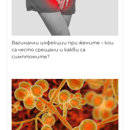
Вагинални инфекции при жените – кои
са често срещани и какви са
симптомите?