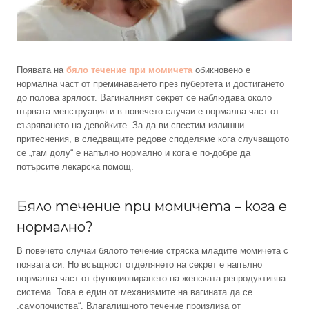
Появата на
бяло течение при момичета
обикновено е
нормална част от преминаването през пубертета и достигането
до полова зрялост. Вагиналният секрет се наблюдава около
първата менструация и в повечето случаи е нормална част от
съзряването на девойките. За да ви спестим излишни
притеснения, в следващите редове споделяме кога случващото
се „там долу“ е напълно нормално и кога е по-добре да
потърсите лекарска помощ.
Бяло течение при момичета – кога е
нормално?
В повечето случаи бялото течение стряска младите момичета с
появата си. Но всъщност отделянето на секрет е напълно
нормална част от функционирането на женската репродуктивна
система. Това е един от механизмите на вагината да се
„самопочиства“. Влагалищното течение произлиза от