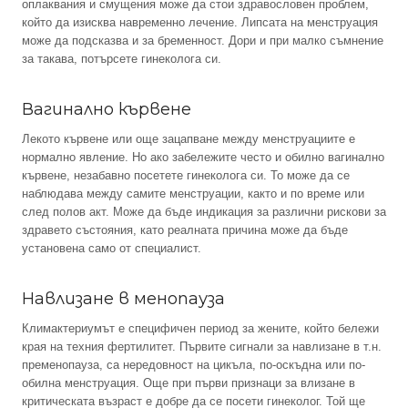
оплаквания и смущения може да стои здравословен проблем,
който да изисква навременно лечение. Липсата на менструация
може да подсказва и за бременност. Дори и при малко съмнение
за такава, потърсете гинеколога си.
Вагинално кървене
Лекото кървене или още зацапване между менструациите е
нормално явление. Но ако забележите често и обилно вагинално
кървене, незабавно посетете гинеколога си. То може да се
наблюдава между самите менструации, както и по време или
след полов акт. Може да бъде индикация за различни рискови за
здравето състояния, като реалната причина може да бъде
установена само от специалист.
Навлизане в менопауза
Климактериумът е специфичен период за жените, който бележи
края на техния фертилитет. Първите сигнали за навлизане в т.н.
пременопауза, са нередовност на цикъла, по-оскъдна или по-
обилна менструация. Още при първи признаци за влизане в
критическата възраст е добре да се посети гинеколог. Той ще