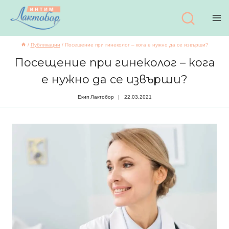
Към
съдържанието
/
Публикации
/
Посещение при гинеколог – кога е нужно да се извърши?
Посещение при гинеколог – кога
е нужно да се извърши?
Екип Лактобор
22.03.2021