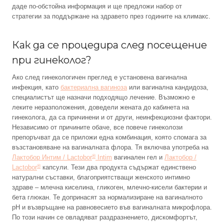
даде по-обстойна информация и ще предложи набор от
стратегии за поддържане на здравето през годините на климакс.
Как да се процедира след посещение
при гинеколог?
Ако след гинекологичен преглед е установена вагинална
инфекция, като
бактериална вагиноза
или вагинална кандидоза,
специалистът ще назначи подходящо лечение. Възможно е
леките неразположения, доведели жената до кабинета на
гинеколога, да са причинени и от други, неинфекциозни фактори.
Независимо от причините обаче, все повече гинеколози
препоръчват да се приложи една комбинация, която спомага за
възстановяване на вагиналната флора. Тя включва употреба на
®
Лактобор Интим / Lactobor
Intim
вагинален гел и
Лактобор /
®
Lactobor
капсули. Тези два продукта съдържат единствено
натурални съставки, благоприятстващи женското интимно
здраве – млечна киселина, гликоген, млечно-кисели бактерии и
бета глюкан. Те допринасят за нормализиране на вагиналното
pH и възвръщане на равновесието във вагиналната микрофлора.
По този начин се овладяват раздразнението, дискомфортът,