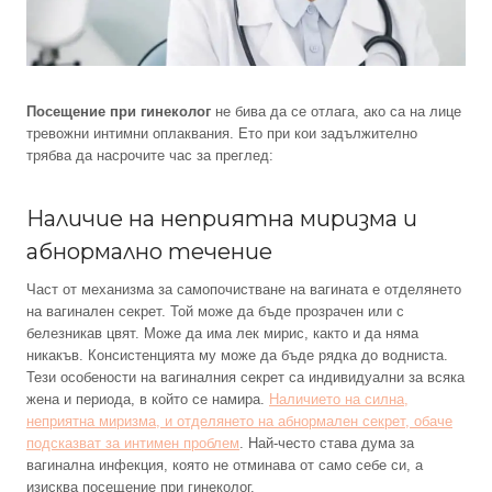
Посещение при гинеколог
не бива да се отлага, ако са на лице
тревожни интимни оплаквания. Ето при кои задължително
трябва да насрочите час за преглед:
Наличие на неприятна миризма и
абнормално течение
Част от механизма за самопочистване на вагината е отделянето
на вагинален секрет. Той може да бъде прозрачен или с
белезникав цвят. Може да има лек мирис, както и да няма
никакъв. Консистенцията му може да бъде рядка до водниста.
Тези особености на вагиналния секрет са индивидуални за всяка
жена и периода, в който се намира.
Наличието на силна,
неприятна миризма, и отделянето на абнормален секрет, обаче
подсказват за интимен проблем
. Най-често става дума за
вагинална инфекция, която не отминава от само себе си, а
изисква посещение при гинеколог.