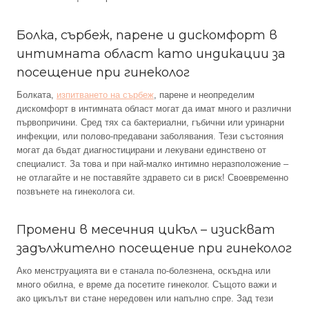
Болка, сърбеж, парене и дискомфорт в
интимната област като индикации за
посещение при гинеколог
Болката,
изпитването на сърбеж
, парене и неопределим
дискомфорт в интимната област могат да имат много и различни
първопричини. Сред тях са бактериални, гъбични или уринарни
инфекции, или полово-предавани заболявания. Тези състояния
могат да бъдат диагностицирани и лекувани единствено от
специалист. За това и при най-малко интимно неразположение –
не отлагайте и не поставяйте здравето си в риск! Своевременно
позвънете на гинеколога си.
Промени в месечния цикъл – изискват
задължително посещение при гинеколог
Ако менструацията ви е станала по-болезнена, оскъдна или
много обилна, е време да посетите гинеколог. Същото важи и
ако цикълът ви стане нередовен или напълно спре. Зад тези