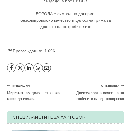
създадена през 1996 г.
БОРОЛА е символ на доверие,
безкомпромисно качество и цялостна грижа за
здравето на потребителите
.
Преглеждания:
1 696
Навигация
ПРЕДИШНА
СЛЕДВАЩА
Миризма там долу – ето какво
Дискомфорт в областта на
може да издава
слабините след тренировка
СПЕЦИАЛИСТИТЕ ЗА ЛАКТОБОР