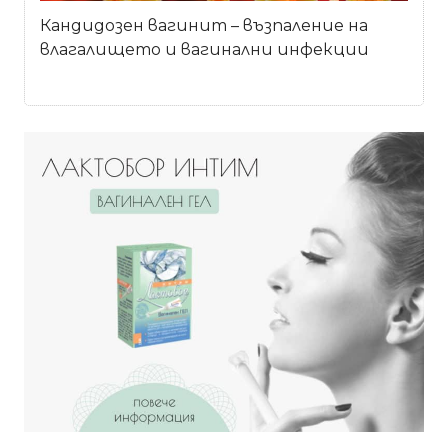
Кандидозен вагинит – възпаление на
влагалището и вагинални инфекции