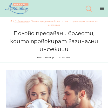
Към
съдържанието
/
Публикации
/
Полово предавани болести, които провокират вагинални
инфекции
Полово предавани болести,
които провокират вагинални
инфекции
Екип Лактобор
12.05.2017