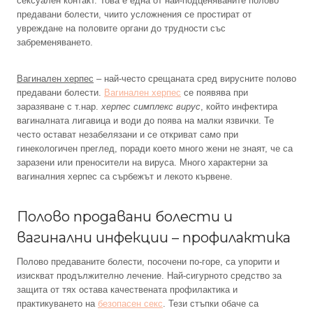
сексуален контакт. Това е една от най-подценяваните полово
предавани болести, чиито усложнения се простират от
увреждане на половите органи до трудности със
забременяването.
Вагинален херпес
– най-често срещаната сред вирусните полово
предавани болести.
Вагинален херпес
се появява при
заразяване с т.нар.
херпес симплекс вирус
, който инфектира
вагиналната лигавица и води до поява на малки язвички. Те
често остават незабелязани и се откриват само при
гинекологичен преглед, поради което много жени не знаят, че са
заразени или преносители на вируса. Много характерни за
вагиналния херпес са сърбежът и лекото кървене.
Полово продавани болести и
вагинални инфекции – профилактика
Полово предаваните болести, посочени по-горе, са упорити и
изискват продължително лечение. Най-сигурното средство за
защита от тях остава качествената профилактика и
практикуването на
безопасен секс
. Тези стъпки обаче са