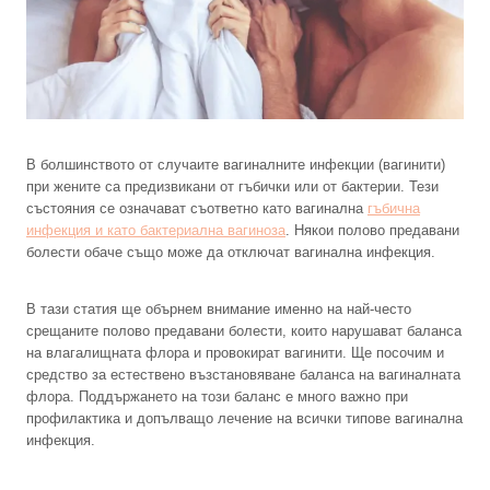
В болшинството от случаите вагиналните инфекции (вагинити)
при жените са предизвикани от гъбички или от бактерии. Тези
състояния се означават съответно като вагинална
гъбична
инфекция и като бактериална вагиноза
. Някои полово предавани
болести обаче също може да отключат вагинална инфекция.
В тази статия ще обърнем внимание именно на най-често
срещаните полово предавани болести, които нарушават баланса
на влагалищната флора и провокират вагинити. Ще посочим и
средство за естествено възстановяване баланса на вагиналната
флора. Поддържането на този баланс е много важно при
профилактика и допълващо лечение на всички типове вагинална
инфекция.