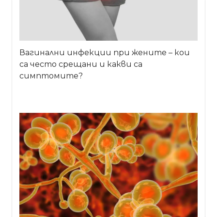
Вагинални инфекции при жените – кои
са често срещани и какви са
симптомите?