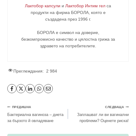
Лактобор капсули
и
Лактобор Интим гел
са
продукти на фирма
БОРОЛА
, която е
създадена през 1996 г.
БОРОЛА е символ на доверие,
безкомпромисно качество и цялостна грижа за
здравето на потребителите
.
Преглеждания:
2 984
Навигация
ПРЕДИШНА
СЛЕДВАЩА
Бактериална вагиноза – диета
Заплашват ли ви вагинални
за бързото й овладяване
проблеми? Оценете риска!