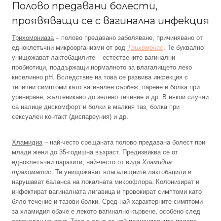
Полово предавани болести,
проявяващи се с вагинална инфекция
Трихомониаза
– полово предавано заболяване, причинявано от
едноклетъчни микроорганизми от род
Трихомонас
. Те буквално
унищожават лактобацилите – естествените вагинални
пробиотици, поддържащи нормалното за влагалището леко
киселинно рН. Вследствие на това се развива инфекция с
типични симптоми като вагинален сърбеж, парене и болка при
уриниране, жълтеникаво до зелено течение и др. В някои случаи
са налице дискомфорт и болки в малкия таз, болка при
сексуален контакт (диспареуния) и др.
Хламидиа
– най-често срещаната полово предавана болест при
млади жени до 35-годишна възраст. Предизвиква се от
едноклетъчни паразити, най-често от вида
Хламидиа
трахоматис
. Те унищожават влагалищните лактобацили и
нарушават баланса на локалната микрофлора. Колонизират и
инфектират вагиналната лигавица и провокират симптоми като
бяло течение и тазови болки. Сред най-характерните симптоми
за хламидия обаче е лекото вагинално кървене, особено след