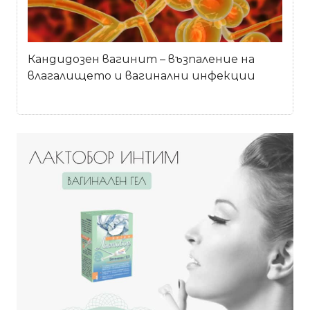
Кандидозен вагинит – възпаление на
влагалището и вагинални инфекции