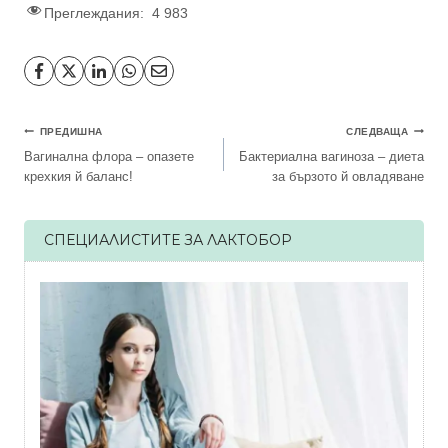
Преглеждания:
4 983
Навигация
ПРЕДИШНА
СЛЕДВАЩА
Вагинална флора – опазете
Бактериална вагиноза – диета
крехкия й баланс!
за бързото й овладяване
СПЕЦИАЛИСТИТЕ ЗА ЛАКТОБОР