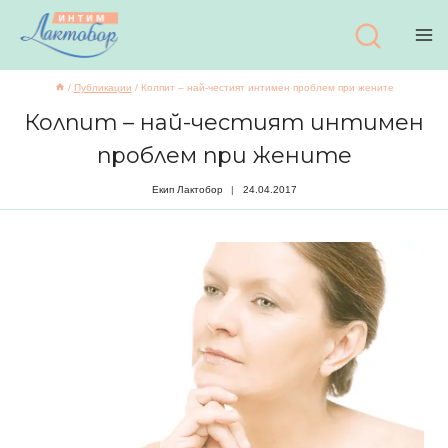
Към
съдържанието
/
Публикации
/
Колпит – най-честият интимен проблем при жените
Колпит – най-честият интимен
проблем при жените
Екип Лактобор
24.04.2017