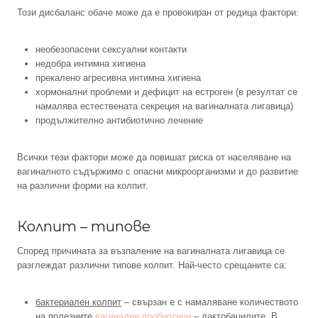
Този дисбаланс обаче може да е провокиран от редица фактори:
необезопасени сексуални контакти
недобра интимна хигиена
прекалено агресивна интимна хигиена
хормонални проблеми и дефицит на естроген (в резултат се
намалява естествената секреция на вагиналната лигавица)
продължително антибиотично лечение
Всички тези фактори може да повишат риска от населяване на
вагиналното съдържимо с опасни микроорганизми и до развитие
на различни форми на колпит.
Колпит – типове
Според причината за възпаление на вагиналната лигавица се
разглеждат различни типове колпит. Най-често срещаните са:
бактериален колпит
– свързан е с намаляване количеството
на полезните
вагинални пробиотици
– лактобацилите. В