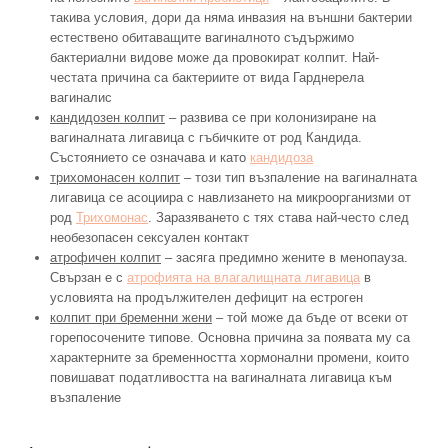
такива условия, дори да няма инвазия на външни бактерии
естествено обитаващите вагиналното съдържимо
бактериални видове може да провокират колпит. Най-
честата причина са бактериите от вида Гарднерела
вагиналис
кандидозен колпит
– развива се при колонизиране на
вагиналната лигавица с гъбичките от род Кандида.
Състоянието се означава и като
кандидоза
трихомонасен колпит
– този тип възпаление на вагиналната
лигавица се асоциира с навлизането на микроорганизми от
род
Трихомонас
. Заразяването с тях става най-често след
необезопасен сексуален контакт
атрофичен колпит
– засяга предимно жените в менопауза.
Свързан е с
атрофията на влагалищната лигавица
в
условията на продължителен дефицит на естроген
колпит при бременни жени
– той може да бъде от всеки от
горепосочените типове. Основна причина за появата му са
характерните за бременността хормонални промени, които
повишават податливостта на вагиналната лигавица към
възпаление