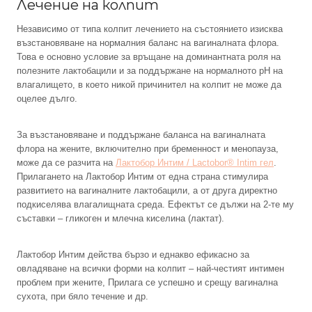
Лечение на колпит
Независимо от типа колпит лечението на състоянието изисква
възстановяване на нормалния баланс на вагиналната флора.
Това е основно условие за връщане на доминантната роля на
полезните лактобацили и за поддържане на нормалното рН на
влагалището, в което никой причинител на колпит не може да
оцелее дълго.
За възстановяване и поддържане баланса на вагиналната
флора на жените, включително при бременност и менопауза,
може да се разчита на
Лактобор Интим / Lactobor® Intim гел
.
Прилагането на Лактобор Интим от една страна стимулира
развитието на вагиналните лактобацили, а от друга директно
подкиселява влагалищната среда. Ефектът се дължи на 2-те му
съставки – гликоген и млечна киселина (лактат).
Лактобор Интим действа бързо и еднакво ефикасно за
овладяване на всички форми на колпит – най-честият интимен
проблем при жените, Прилага се успешно и срещу вагинална
сухота, при бяло течение и др.