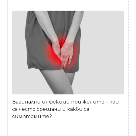
Вагинални инфекции при жените – кои
са често срещани и какви са
симптомите?