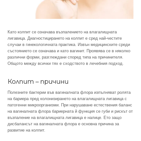
Като колпит се означава възпалението на влагалищната
лигавица. Диагностицирането на колпит е сред най-честите
случаи в гинекологичната практика. Извън медицинските среди
състоянието се означава и като вагинит. Проявява се в няколко
различни форми, разглеждани според типа на причинителя.
Общото между всички тях е сходството в лечебния подход.
Колпит – причини
Полезните бактерии във вагиналната флора изпълняват ролята
на бариера пред колонизирането на влагалищната лигавица с
патогенни микроорганизми. При нарушаване естествения баланс
на вагиналната флора бариерната й функция се губи и рискът от
възпаление на влагалищната лигавица е налице. Ето защо
дисбалансът на вагиналната флора е основна причина за
развитие на колпит.