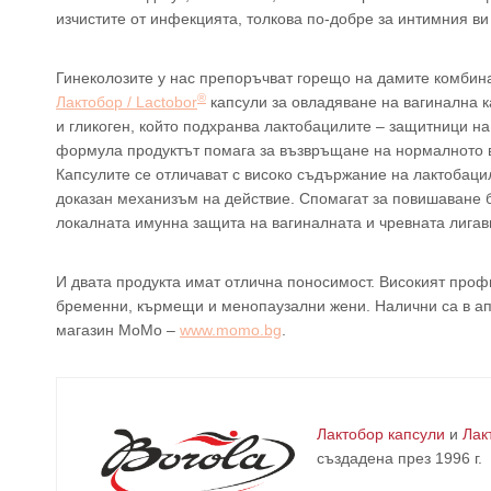
изчистите от инфекцията, толкова по-добре за интимния ви
Гинеколозите у нас препоръчват горещо на дамите комбин
®
Лактобор / Lactobor
капсули за овладяване на вагинална к
и гликоген, който подхранва лактобацилите – защитници н
формула продуктът помага за възвръщане на нормалното 
Капсулите се отличават с високо съдържание на лактобаци
доказан механизъм на действие. Спомагат за повишаване 
локалната имунна защита на вагиналната и чревната лигав
И двата продукта имат отлична поносимост. Високият проф
бременни, кърмещи и менопаузални жени. Налични са в апт
магазин МоМо –
www.momo.bg
.
Лактобор капсули
и
Лак
създадена през 1996 г.