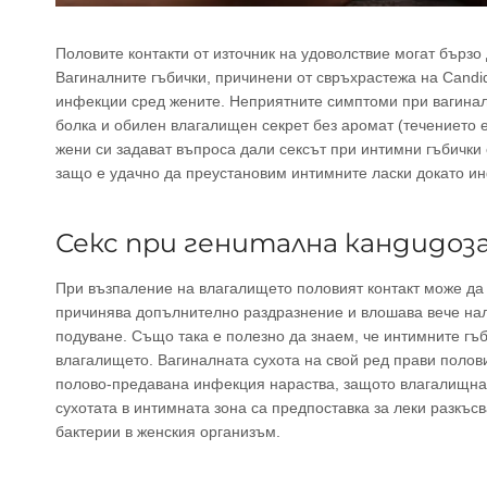
Половите контакти от източник на удоволствие могат бързо
Вагиналните гъбички, причинени от свръхрастежа на Candid
инфекции сред жените. Неприятните симптоми при вагинал
болка и обилен влагалищен секрет без аромат (течението 
жени си задават въпроса дали сексът при интимни гъбички
защо е удачно да преустановим интимните ласки докато и
Секс при генитална кандидоза
При възпаление на влагалището половият контакт може да 
причинява допълнително раздразнение и влошава вече нал
подуване. Също така е полезно да знаем, че интимните гъ
влагалището. Вагиналната сухота на свой ред прави полов
полово-предавана инфекция нараства, защото влагалищнат
сухотата в интимната зона са предпоставка за леки разкъс
бактерии в женския организъм.