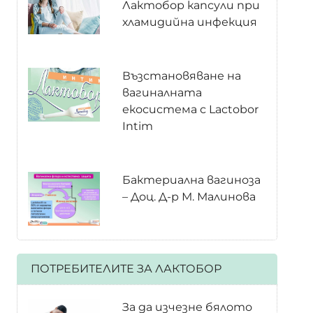
Лактобор капсули при
хламидийна инфекция
Възстановяване на
вагиналната
екосистема с Lactobor
Intim
Бактериална вагиноза
– Доц. Д-р М. Малинова
ПОТРЕБИТЕЛИТЕ ЗА ЛАКТОБОР
За да изчезне бялото