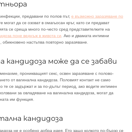
ртньора
 инфекции, предавани по полов път,
е възможно заразяване по
е могат да се озоват в омагьосан кръг, като си предават
ията се среща много по-често сред представителките на
идоза поне веднъж в живота си
. Ако и двамата интимни
и, обикновено настъпва повторно заразяване.
 кандидоза може да се забави
оменахме, проникващият секс, освен заразяване с полово-
ането от вагинална кандидоза. Половият контакт не само
 те се задържат и за по-дълъг период, ако водите интимен
зползвани за овладяване на вагинална кандидоза, могат да
зната им функция.
тална кандидоза
ндидоза не е особено добра идея. Ето защо колкото по-бързо се