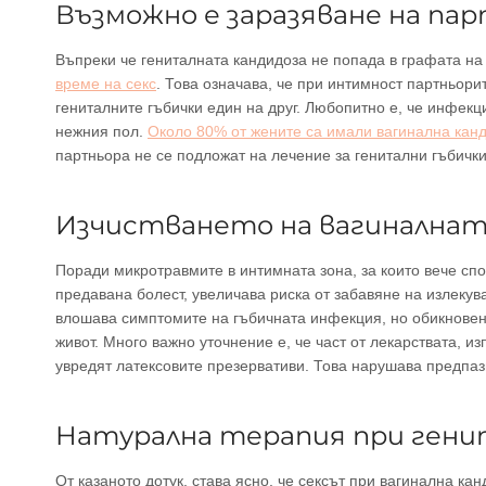
Възможно е заразяване на па
Въпреки че гениталната кандидоза не попада в графата на
време на секс
. Това означава, че при интимност партньорит
гениталните гъбички един на друг. Любопитно е, че инфекц
нежния пол.
Около 80% от жените са имали вагинална канд
партньора не се подложат на лечение за генитални гъбичк
Изчистването на вагиналната
Поради микротравмите в интимната зона, за които вече сп
предавана болест, увеличава риска от забавяне на излекув
влошава симптомите на гъбичната инфекция, но обикновено
живот. Много важно уточнение е, че част от лекарствата, и
увредят латексовите презервативи. Това нарушава предпа
Натурална терапия при гени
От казаното дотук, става ясно, че сексът при вагинална ка