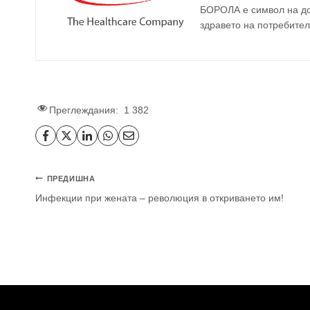
БОРОЛА е символ на до
здравето на потребител
Преглеждания:
1 382
Навигация
ПРЕДИШНА
Инфекции при жената – революция в откриването им!