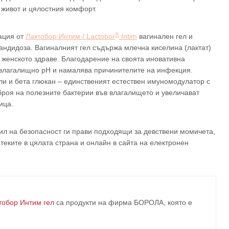
 живот и цялостния комфорт.
®
ация от
Лактобор Интим / Lactobor
Intim
вагинален гел и
андидоза. Вагиналният гел съдържа млечна киселина (лактат)
а женското здраве. Благодарение на своята иновативна
влагалищно pH и намалява причинителите на инфекция.
ли и бета глюкан – единственият естествен имуномодулатор с
броя на полезните бактерии във влагалището и увеличават
ица.
ил на безопасност ги прави подходящи за девствени момичета,
еките в цялата страна и онлайн в сайта на електронен
тобор Интим гел
са продукти на фирма
БОРОЛА
, която е