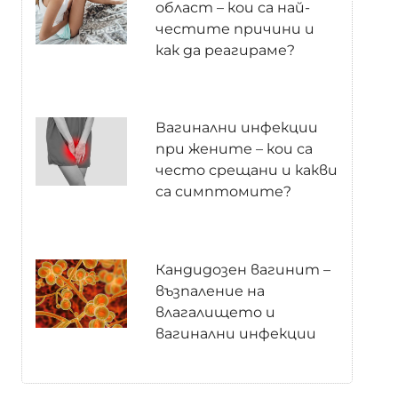
област – кои са най-
честите причини и
как да реагираме?
Вагинални инфекции
при жените – кои са
често срещани и какви
са симптомите?
Кандидозен вагинит –
възпаление на
влагалището и
вагинални инфекции