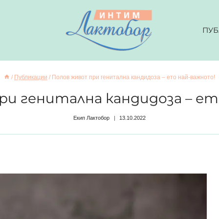
ПУБ
/
Публикации
/
Полов живот при генитална кандидоза – ето най-важното!
ри генитална кандидоза – ет
Екип Лактобор
13.10.2022