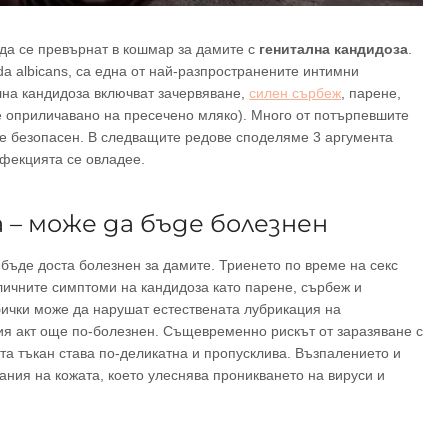
 да се превърнат в кошмар за дамите с
генитална кандидоза
.
a albicans, са една от най-разпространените интимни
на кандидоза включват зачервяване,
силен сърбеж
, парене,
е оприличавано на пресечено мляко). Много от потърпевшите
 е безопасен. В следващите редове споделяме 3 аргумента
нфекцията се овладее.
 – може да бъде болезнен
бъде доста болезнен за дамите. Триенето по време на секс
ичните симптоми на кандидоза като парене, сърбеж и
бички може да нарушат естествената лубрикация на
ия акт още по-болезнен. Същевременно рискът от заразяване с
а тъкан става по-деликатна и пропусклива. Възпалението и
вания на кожата, което улеснява проникването на вируси и