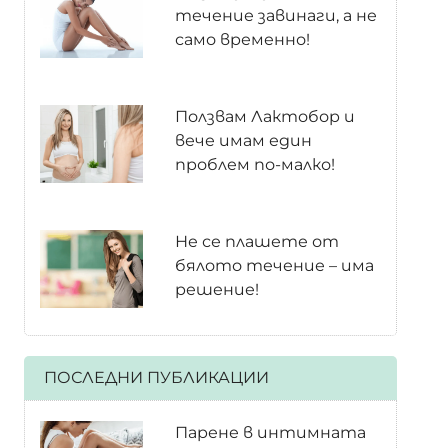
течение завинаги, а не
само временно!
Ползвам Лактобор и
вече имам един
проблем по-малко!
Не се плашете от
бялото течение – има
решение!
ПОСЛЕДНИ ПУБЛИКАЦИИ
Парене в интимната