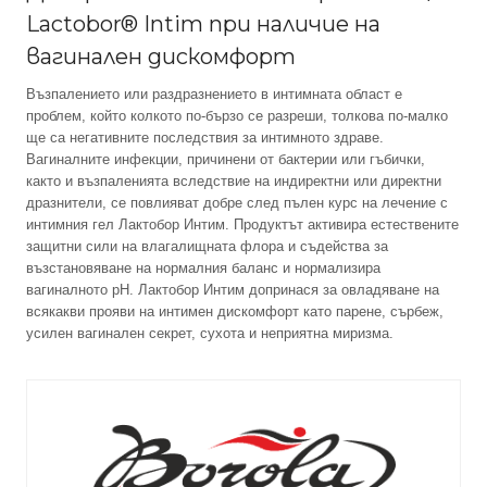
Lactobor® Intim при наличие на
вагинален дискомфорт
Възпалението или раздразнението в интимната област е
проблем, който колкото по-бързо се разреши, толкова по-малко
ще са негативните последствия за интимното здраве.
Вагиналните инфекции, причинени от бактерии или гъбички,
както и възпаленията вследствие на индиректни или директни
дразнители, се повлияват добре след пълен курс на лечение с
интимния гел Лактобор Интим. Продуктът активира естествените
защитни сили на влагалищната флора и съдейства за
възстановяване на нормалния баланс и нормализира
вагиналното pH. Лактобор Интим допринася за овладяване на
всякакви прояви на интимен дискомфорт като парене, сърбеж,
усилен вагинален секрет, сухота и неприятна миризма.