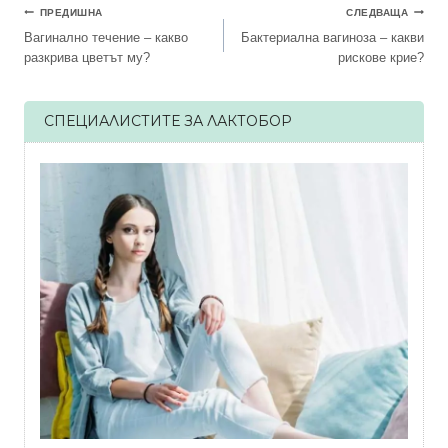
Навигация
ПРЕДИШНА
СЛЕДВАЩА
Вагинално течение – какво
Бактериална вагиноза – какви
разкрива цветът му?
рискове крие?
СПЕЦИАЛИСТИТЕ ЗА ЛАКТОБОР