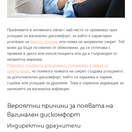
Проблемите в интимната област най-често се проявяват чрез
усещане за вагинален дискомфорт, за който е характерно
усилване на
бялото течение
или поява на анормален секрет. Той
може да бъде по-обилен от обикновено, да се отличава с
промени в цвета или консистенцията или да е съпроводен от
неприятна миризма.
Невинаги усиленото влагалищно съдържимо е повод за
притеснение
, но понякога появата на секрет създава усещането
за допълнителен дискомфорт, който се изразява в парене,
сърбеж или усещане за дразнене. Това е сериозна индикация за
наличието на вагинална инфекция.
Вероятни причини за появата на
вагинален дискомфорт
Индиректни дразнители