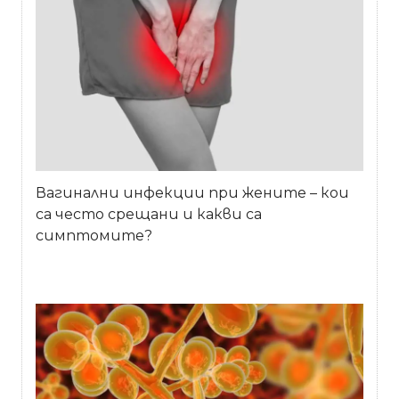
Вагинални инфекции при жените – кои
са често срещани и какви са
симптомите?