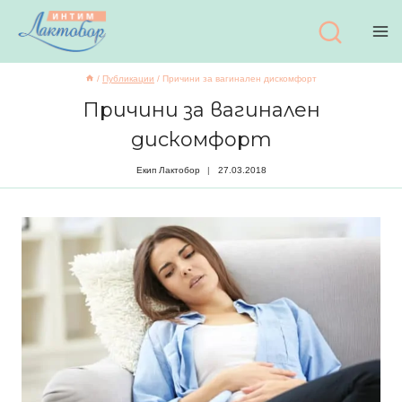
Към
съдържанието
/
Публикации
/
Причини за вагинален дискомфорт
Причини за вагинален
дискомфорт
Екип Лактобор
27.03.2018