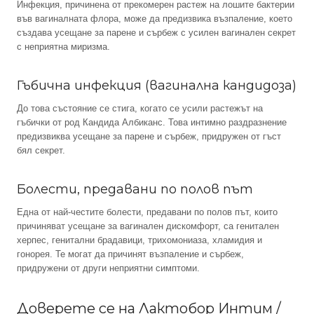
Инфекция, причинена от прекомерен растеж на лошите бактерии
във вагиналната флора, може да предизвика възпаление, което
създава усещане за парене и сърбеж с усилен вагинален секрет
с неприятна миризма.
Гъбична инфекция (вагинална кандидоза)
До това състояние се стига, когато се усили растежът на
гъбички от род Кандида Албиканс. Това интимно раздразнение
предизвиква усещане за парене и сърбеж, придружен от гъст
бял секрет.
Болести, предавани по полов път
Една от най-честите болести, предавани по полов път, които
причиняват усещане за вагинален дискомфорт, са генитален
херпес, генитални брадавици, трихомониаза, хламидия и
гонорея. Те могат да причинят възпаление и сърбеж,
придружени от други неприятни симптоми.
Доверете се на Лактобор Интим /