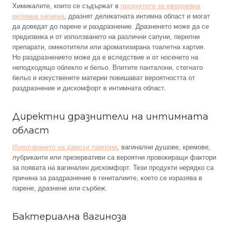
Химикалите, които се съдържат в
продуктите за ежедневна
интимна хигиена
, дразнят деликатната интимна област и могат
да доведат до парене и раздразнение. Дразненето може да се
предизвика и от използването на различни сапуни, перилни
препарати, омекотители или ароматизирана тоалетна хартия.
Но раздразнението може да е вследствие и от носенето на
неподходящо облекло и бельо. Впитите панталони, стегнато
бельо и изкуствените материи повишават вероятността от
раздразнение и дискомфорт в интимната област.
Директни дразнители на интимната
област
Използването на дамски тампони
, вагинални душове, кремове,
лубриканти или презервативи са вероятни провокиращи фактори
за появата на вагинален дискомфорт. Тези продукти нерядко са
причина за раздразнение в гениталиите, което се изразява в
парене, дразнене или сърбеж.
Бактериална вагиноза