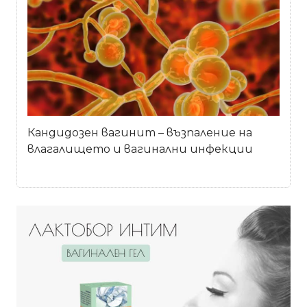
Кандидозен вагинит – възпаление на
влагалището и вагинални инфекции