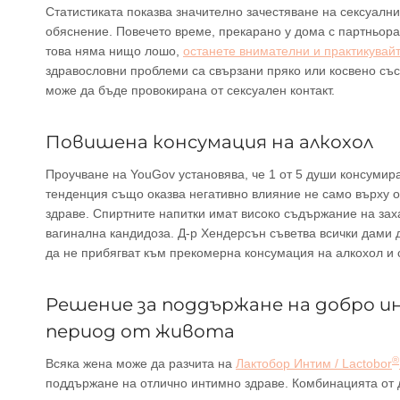
Статистиката показва значително зачестяване на сексуални
обяснение. Повечето време, прекарано у дома с партньора,
това няма нищо лошо,
останете внимателни и практикувайт
здравословни проблеми са свързани пряко или косвено със 
може да бъде провокирана от сексуален контакт.
Повишена консумация на алкохол
Проучване на YouGov установява, че 1 от 5 души консумир
тенденция също оказва негативно влияние не само върху о
здраве. Спиртните напитки имат високо съдържание на заха
вагинална кандидоза. Д-р Хендерсън съветва всички дами д
да не прибягват към прекомерна консумация на алкохол и
Решение за поддържане на добро и
период от живота
®
Всяка жена може да разчита на
Лактобор Интим / Lactobor
поддържане на отлично интимно здраве. Комбинацията от 