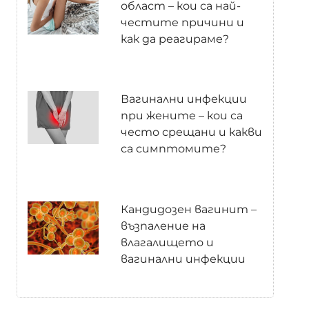
област – кои са най-
честите причини и
как да реагираме?
Вагинални инфекции
при жените – кои са
често срещани и какви
са симптомите?
Кандидозен вагинит –
възпаление на
влагалището и
вагинални инфекции