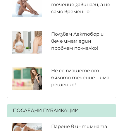
течение завинаги, а не
само временно!
Ползвам Лактобор и
вече имам един
проблем по-малко!
Не се плашете от
бялото течение – има
решение!
ПОСЛЕДНИ ПУБЛИКАЦИИ
Парене в интимната