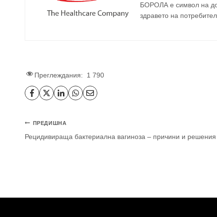
БОРОЛА е символ на до
здравето на потребител
Преглеждания:
1 790
Навигация
ПРЕДИШНА
Рецидивираща бактериална вагиноза – причини и решения