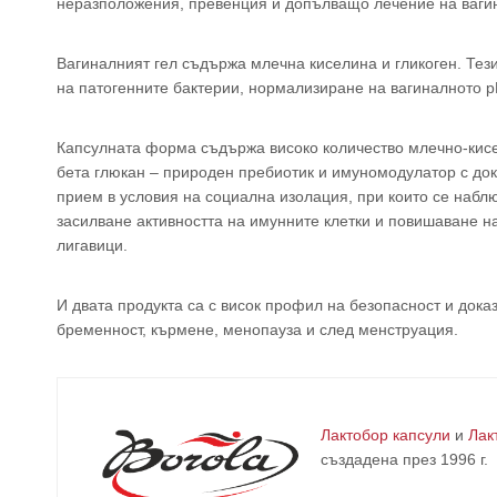
неразположения, превенция и допълващо лечение на ваги
Вагиналният гел съдържа млечна киселина и гликоген. Тез
на патогенните бактерии, нормализиране на вагиналното 
Капсулната форма съдържа високо количество млечно-кисе
бета глюкан – природен пребиотик и имуномодулатор с до
прием в условия на социална изолация, при които се наб
засилване активността на имунните клетки и повишаване н
лигавици.
И двата продукта са с висок профил на безопасност и дока
бременност, кърмене, менопауза и след менструация.
Лактобор капсули
и
Лак
създадена през 1996 г.