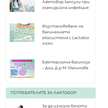
Лактобор капсули при
хламидийна инфекция
Възстановяване на
вагиналната
екосистема с Lactobor
Intim
Бактериална вагиноза
– Доц. Д-р М. Малинова
ПОТРЕБИТЕЛИТЕ ЗА ЛАКТОБОР
За да изчезне бялото