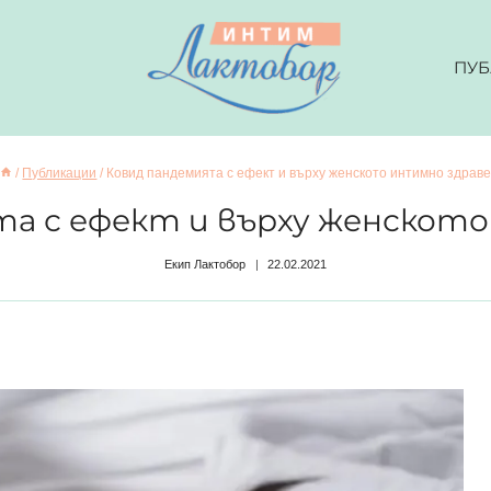
ПУБ
/
Публикации
/
Ковид пандемията с ефект и върху женското интимно здрав
а с ефект и върху женскот
Екип Лактобор
22.02.2021