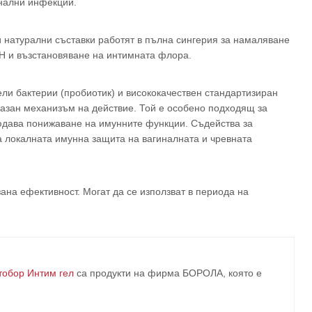
нални инфекции.
и натурални съставки работят в пълна сингерия за намаляване
pH и възстановяване на интимната флора.
ли бактерии (пробиотик) и висококачествен стандартизиран
казан механизъм на действие. Той е особено подходящ за
людава понижаване на имунните функции. Съдейства за
а локалната имунна защита на вагиналната и чревната
зана ефективност. Могат да се използват в периода на
тобор Интим гел
са продукти на фирма
БОРОЛА
, която е