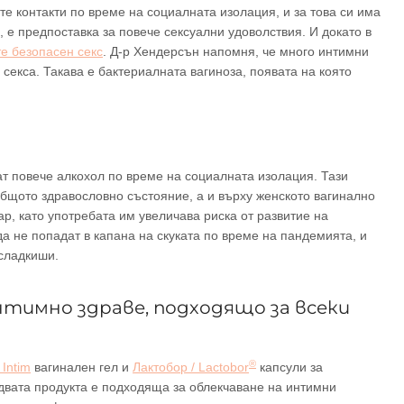
те контакти по време на социалната изолация, и за това си има
 е предпоставка за повече сексуални удоволствия. И докато в
е безопасен секс
. Д-р Хендерсън напомня, че много интимни
секса. Такава е бактериалната вагиноза, появата на която
ат повече алкохол по време на социалната изолация. Тази
бщото здравословно състояние, а и върху женското вагинално
р, като употребата им увеличава риска от развитие на
а не попадат в капана на скуката по време на пандемията, и
 сладкиши.
нтимно здраве, подходящо за всеки
®
Intim
вагинален гел и
Лактобор / Lactobor
капсули за
двата продукта е подходяща за облекчаване на интимни