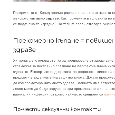
Пандемията от Ковид повлия различни аспекти от живота ни,
женското
интимно здраве
. Как промените в условията на 
се поддържа то изрядно? На тези въпроси отговаря гинеко
Прекомерно къпане = повише
здраве
Хигиената е ключова стъпка за предпазване от заразяване
стремежът за постоянно спазване на перфектна лична хиги
здравето. Експертите подчертават, че редовното миене на
предмети е задължителна защитна мярка. Докато прекомерн
да компрометира интимното здраве. Вагината има естестве
лесно може да бъде нарушена при прекаляване с къпането 
вагинални инфекции, от които най-често срещани са
вагин
По-чести сексуални контакти