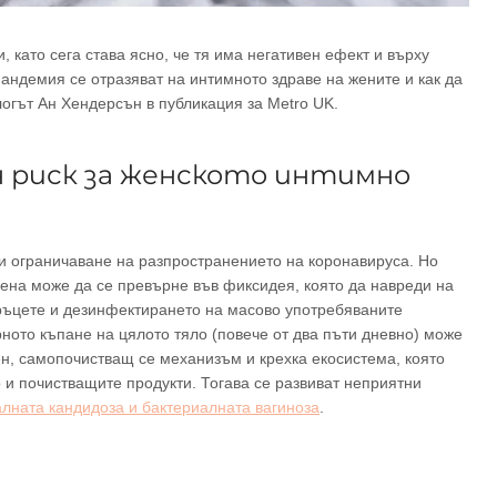
 като сега става ясно, че тя има негативен ефект и върху
пандемия се отразяват на интимното здраве на жените и как да
логът Ан Хендерсън в публикация за Metro UK.
н риск за женското интимно
 и ограничаване на разпространението на коронавируса. Но
ена може да се превърне във фиксидея, която да навреди на
 ръцете и дезинфектирането на масово употребяваните
ото къпане на цялото тяло (повече от два пъти дневно) може
н, самопочистващ се механизъм и крехка екосистема, която
и почистващите продукти. Тогава се развиват неприятни
алната кандидоза и бактериалната вагиноза
.