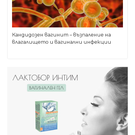
Кандидозен вагинит – възпаление на
влагалището и вагинални инфекции