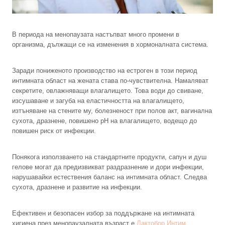
В периода на менопаузата настъпват много промени в
организма, дължащи се на изменения в хормоналната система.
Заради пониженото производство на естроген в този период
интимната област на жената става по-чувствителна. Намаляват
секретите, овлажняващи влагалището. Това води до свиване,
изсушаване и загуба на еластичността на влагалището,
изтъняване на стените му, болезненост при полов акт, вагинална
сухота, дразнене, повишено pH на влагалището, водещо до
повишен риск от инфекции.
Понякога използването на стандартните продукти, сапун и душ
гелове могат да предизвикват раздразнение и дори инфекции,
нарушавайки естествения баланс на интимната област. Следва
сухота, дразнене и развитие на инфекции.
Ефективен и безопасен избор за поддържане на интимната
хигиена през менопаузалната възраст е
Лактобор Интим