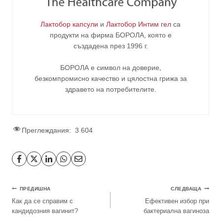
Лактобор капсули
и
Лактобор Интим гел
са
продукти на фирма
БОРОЛА
, която е
създадена през 1996 г.
БОРОЛА е символ на доверие,
безкомпромисно качество и цялостна грижа за
здравето на потребителите
.
Преглеждания:
3 604
Навигация
ПРЕДИШНА
СЛЕДВАЩА
Как да се справим с
Eфективен избор при
кандидозния вагинит?
бактериална вагиноза