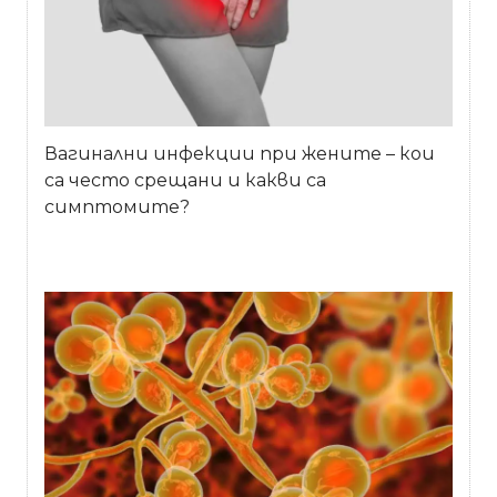
Вагинални инфекции при жените – кои
са често срещани и какви са
симптомите?