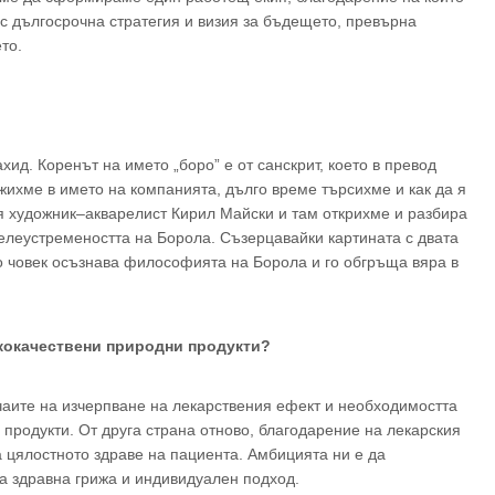
 с дългосрочна стратегия и визия за бъдещето, превърна
то.
д. Коренът на името „боро” е от санскрит, което в превод
жихме в името на компанията, дълго време търсихме и как да я
я художник–акварелист Кирил Майски и там открихме и разбира
целеустремеността на Борола. Съзерцавайки картината с двата
о човек осъзнава философията на Борола и го обгръща вяра в
ококачествени природни продукти?
учаите на изчерпване на лекарствения ефект и необходимостта
 продукти. От друга страна отново, благодарение на лекарския
а цялостното здраве на пациента. Амбицията ни е да
 здравна грижа и индивидуален подход.