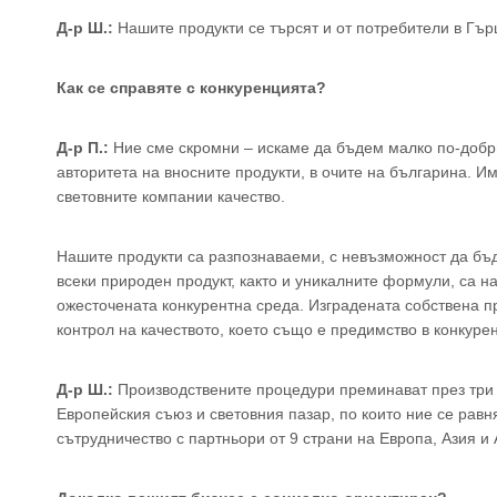
Д-р Ш.:
Нашите продукти се търсят и от потребители в Гър
Как се справяте с конкуренцията?
Д-р П.:
Ние сме скромни – искаме да бъдем малко по-добри
авторитета на вносните продукти, в очите на българина. И
световните компании качество.
Нашите продукти са разпознаваеми, с невъзможност да бъд
всеки природен продукт, както и уникалните формули, са н
ожесточената конкурентна среда. Изградената собствена п
контрол на качеството, което също е предимство в конкуре
Д-р Ш.:
Производствените процедури преминават през три в
Европейския съюз и световния пазар, по които ние се рав
сътрудничество с партньори от 9 страни на Европа, Азия и