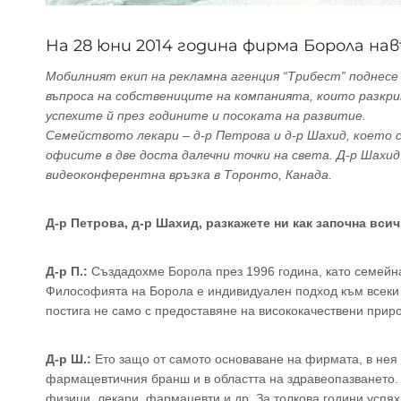
На 28 юни 2014 година фирма Борола нав
Мобилният екип на рекламна агенция “Трибест” поднесе 
въпроса на собствениците на компанията, които разкр
успехите й през годините и посоката на развитие.
Семейството лекари – д-р Петрова и д-р Шахид, което с
офисите в две доста далечни точки на света. Д-р Шахид 
видеоконферентна връзка в Торонто, Канада.
Д-р Петрова, д-р Шахид, разкажете ни как започна вси
Д-р П.:
Създадохме Борола през 1996 година, като семейна
Философията на Борола е индивидуален подход към всеки п
постига не само с предоставяне на висококачествени прир
Д-р Ш.:
Ето защо от самото основаване на фирмата, в нея
фармацевтичния бранш и в областта на здравеопазването. 
физици, лекари, фармацевти и др. За толкова години усп