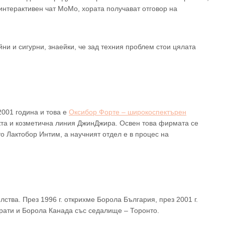
 интерактивен чат МоМо, хората получават отговор на
ни и сигурни, знаейки, че зад техния проблем стои цялата
001 година и това е
Оксибор Форте – широкоспектърен
кта и козметична линия ДжинДжира. Освен това фирмата се
то Лактобор Интим, а научният отдел е в процес на
тва. През 1996 г. открихме Борола България, през 2001 г.
рати и Борола Канада със седалище – Торонто.