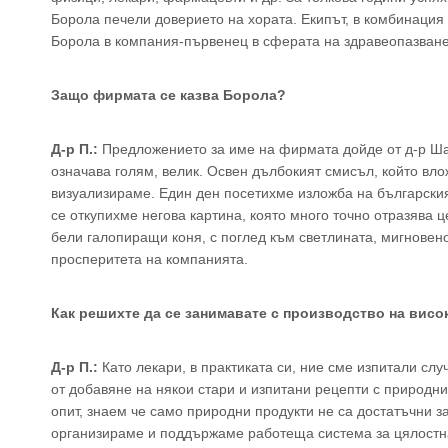
Борола печели доверието на хората. Екипът, в комбинация
Борола в компания-първенец в сферата на здравеопазване
Защо фирмата се казва Борола?
Д-р П.:
Предложението за име на фирмата дойде от д-р Шахи
означава голям, велик. Освен дълбокият смисъл, който вло
визуализираме. Един ден посетихме изложба на български
се откупихме негова картина, която много точно отразява 
бели галопиращи коня, с поглед към светлината, мигновен
просперитета на компанията.
Как решихте да се занимавате с производство на вис
Д-р П.:
Като лекари, в практиката си, ние сме изпитали сл
от добавяне на някои стари и изпитани рецепти с природни
опит, знаем че само природни продукти не са достатъчни з
организираме и поддържаме работеща система за цялостна