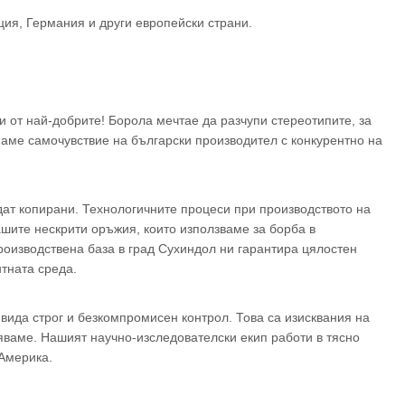
ция, Германия и други европейски страни.
 от най-добрите! Борола мечтае да разчупи стереотипите, за
маме самочувствие на български производител с конкурентно на
ат копирани. Технологичните процеси при производството на
ашите нескрити оръжия, които използваме за борба в
роизводствена база в град Сухиндол ни гарантира цялостен
нтната среда.
ида строг и безкомпромисен контрол. Това са изисквания на
няваме. Нашият научно-изследователски екип работи в тясно
 Америка.