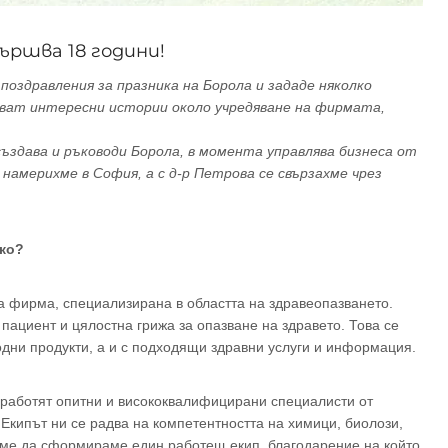
ършва 18 години!
поздравления за празника на Борола и зададе няколко
иват интересни истории около учредяване на фирмата,
ъздава и ръководи Борола, в момента управлява бизнеса от
намерихме в София, а с д-р Петрова се свързахме чрез
чко?
 фирма, специализирана в областта на здравеопазването.
ациент и цялостна грижа за опазване на здравето. Това се
одни продукти, а и с подходящи здравни услуги и информация.
 работят опитни и висококвалифицирани специалисти от
Екипът ни се радва на компетентността на химици, биолози,
яхме да сформираме един работещ екип, благодарение на който