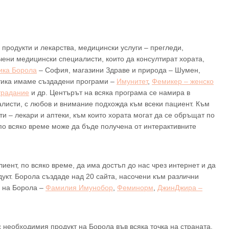
продукти и лекарства, медицински услуги – прегледи,
чени медицински специалисти, които да консултират хората,
ика Борола
– София, магазини Здраве и природа – Шумен,
атика имаме създадени програми –
Имунитет
,
Фемикер – женско
традание
и др. Центърът на всяка програма се намира в
алисти, с любов и внимание подхожда към всеки пациент. Към
и – лекари и аптеки, към които хората могат да се обръщат по
по всяко време може да бъде получена от интерактивните
ент, по всяко време, да има достъп до нас чрез интернет и да
укт. Борола създаде над 20 сайта, насочени към различни
и на Борола –
Фамилия Имунобор
,
Феминорм
,
ДжинДжира –
с необходимия продукт на Борола във всяка точка на страната,