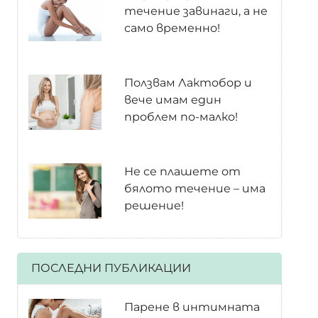
течение завинаги, а не
само временно!
Ползвам Лактобор и
вече имам един
проблем по-малко!
Не се плашете от
бялото течение – има
решение!
ПОСЛЕДНИ ПУБЛИКАЦИИ
Парене в интимната