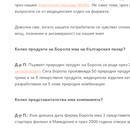
чрез нашия
електронен магазин МоМо
. Не само това, чрез
въпросите си от медицинския отдел на фирмата.
Доволни сме, когато нашите потребители се чувстват спокой
мощ, познания и ангажираност на нашия екип
Колко продукти на Борола има на българския пазар?
Д-р П:
Първият природен продукт на Борола се роди през 2
антиоксидант
. Сега Борола произвежда 50 природни проду
грижи и за 8 лекарствени продукта, медицински изделия ка
разработване на 5 нови природни комбинации.
Колко представителства има компанията?
Д-р П.:
Към днешна дата фирма Борола има 3 представителс
стартира филиал в Македония и през 2006 година отвори в