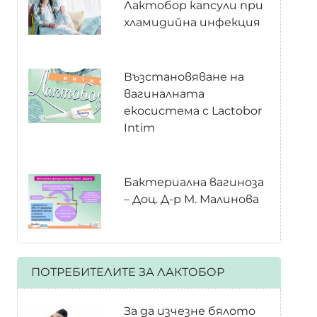
Лактобор капсули при
хламидийна инфекция
Възстановяване на
вагиналната
екосистема с Lactobor
Intim
Бактериална вагиноза
– Доц. Д-р М. Малинова
ПОТРЕБИТЕЛИТЕ ЗА ЛАКТОБОР
За да изчезне бялото