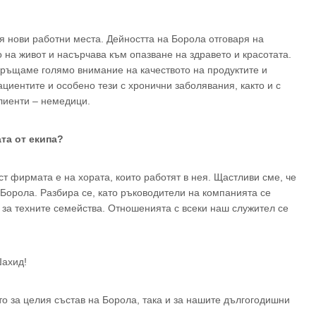
 нови работни места. Дейността на Борола отговаря на
 на живот и насърчава към опазване на здравето и красотата.
ръщаме голямо внимание на качеството на продуктите и
ациентите и особено тези с хронични заболявания, както и с
лиенти – немедици.
ата от екипа?
 фирмата е на хората, които работят в нея. Щастливи сме, че
 Борола. Разбира се, като ръководители на компанията се
и за техните семейства. Отношенията с всеки наш служител се
Шахид!
кто за целия състав на Борола, така и за нашите дългогодишни