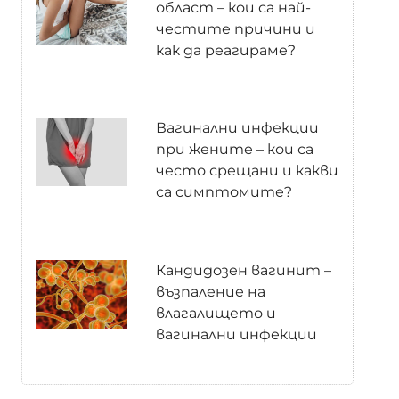
област – кои са най-
честите причини и
как да реагираме?
Вагинални инфекции
при жените – кои са
често срещани и какви
са симптомите?
Кандидозен вагинит –
възпаление на
влагалището и
вагинални инфекции