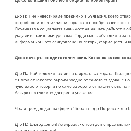
Доколко вашият бизнес е социално ориентиран?
Д-р П:
Ние инвестираме предимно в България, което отваря
потребностите на милиони хора, като подобрява качеството
Осъзнаваме социалната значимост на нашата дейност и об
услугиите, които осигуряваме. Горди сме с обученията за п
информационното осигуряване на лекари, фармацевти и к
Днес вече ръководите голям екип. Какво са за вас хор
Д-р П.:
Най-големият актив на фирмата са хората. Всъщност
с някои от колегите вървим заедно от самото създаване на
чувстваме отговорни не само за хората от нашия екип, но 
базират на взаимно доверие и уважение.
Честит рожден ден на фирма “Борола”, д-р Петрова и д-р 
Д-р П.:
Благодаря ви! Аз вярвам, че този ден е празник, ка
партньори и клиенти!