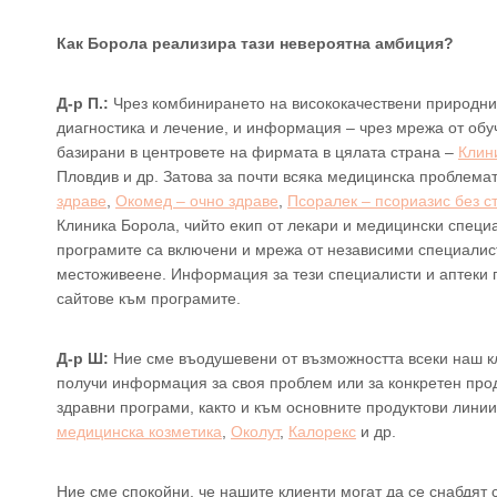
Как Борола реализира тази невероятна амбиция?
Д-р П.:
Чрез комбинирането на висококачествени природни 
диагностика и лечение, и информация – чрез мрежа от обу
базирани в центровете на фирмата в цялата страна –
Клин
Пловдив и др. Затова за почти всяка медицинска проблем
здраве
,
Окомед – очно здраве
,
Псоралек – псориазис без с
Клиника Борола, чийто екип от лекари и медицински специ
програмите са включени и мрежа от независими специалист
местоживеене. Информация за тези специалисти и аптеки 
сайтове към програмите.
Д-р Ш:
Ние сме въодушевени от възможността всеки наш кли
получи информация за своя проблем или за конкретен прод
здравни програми, както и към основните продуктови лини
медицинска козметика
,
Околут
,
Калорекс
и др.
Ние сме спокойни, че нашите клиенти могат да се снабдят 