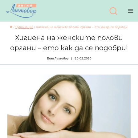
Към
съдържанието
/
Публикации
/
Хигиена на женските полови органи – ето как да се подобри!
Хигиена на женските полови
органи – ето как да се подобри!
Екип Лактобор
10.02.2020