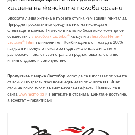
хигиена на женските полови органи
Високата лична хигиена е първата стъпка към здрави гениталии.
Природна профилактика срещу вагинални инфекции е
следващата крачка. Тя лесно и напълно безопасно може да се
®
осъществи с
Лактобор / Lactobor
капсули и
Лактобор Интим /
®
Lactobor
Intim
вагинален гел. Комбинацията от тези два 100%
натурални продукта помага за поддържане на вагиналното
равновесие. Това от своя страна е предпоставка за отлично
интимно здраве и самочувствие.
Продуктите с марка Лактобор
могат да се използват от жените
от всички възрасти през всеки един етап от живота им. Имат
отлична поносимост и нямат нежелани ефекти. Налични са в
сайта
www.momo.bg
и в аптеките в страната. Цената е достъпна,
а ефектът – гарантиран!