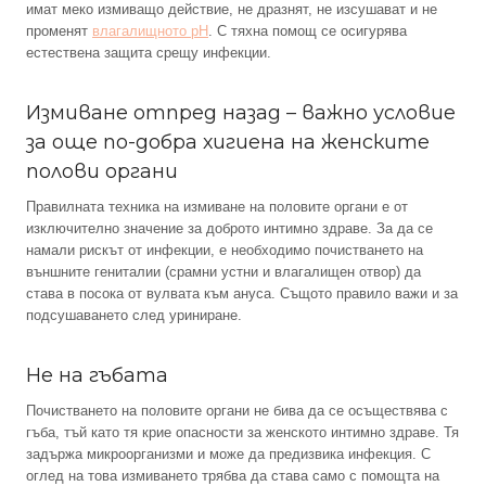
имат меко измиващо действие, не дразнят, не изсушават и не
променят
влагалищното pH
. С тяхна помощ се осигурява
естествена защита срещу инфекции.
Измиване отпред назад – важно условие
за още по-добра хигиена на женските
полови органи
Правилната техника на измиване на половите органи е от
изключително значение за доброто интимно здраве. За да се
намали рискът от инфекции, е необходимо почистването на
външните гениталии (срамни устни и влагалищен отвор) да
става в посока от вулвата към ануса. Същото правило важи и за
подсушаването след уриниране.
Не на гъбата
Почистването на половите органи не бива да се осъществява с
гъба, тъй като тя крие опасности за женското интимно здраве. Тя
задържа микроорганизми и може да предизвика инфекция. С
оглед на това измиването трябва да става само с помощта на