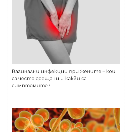
Вагинални инфекции при жените – кои
са често срещани и какви са
симптомите?