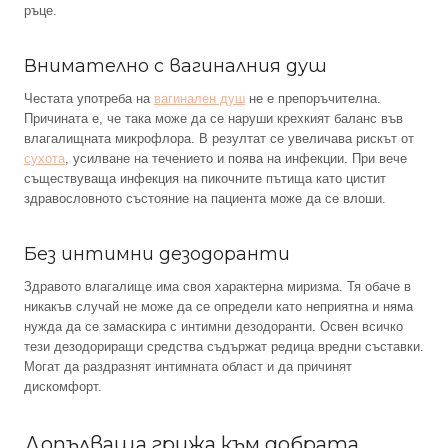
ръце.
Внимателно с вагиналния душ
Честата употреба на
вагинален душ
не е препоръчителна.
Причината е, че така може да се наруши крехкият баланс във
влагалищната микрофлора. В резултат се увеличава рискът от
сухота
, усилване на течението и поява на инфекции. При вече
съществуваща инфекция на пикочните пътища като цистит
здравословното състояние на пациента може да се влоши.
Без интимни дезодоранти
Здравото влагалище има своя характерна миризма. Тя обаче в
никакъв случай не може да се определи като неприятна и няма
нужда да се замаскира с интимни дезодоранти. Освен всичко
тези дезодориращи средства съдържат редица вредни съставки.
Могат да раздразнят интимната област и да причинят
дискомфорт.
Допълваща грижа към добрата