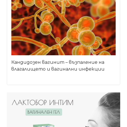
Кандидозен вагинит – възпаление на
влагалището и вагинални инфекции