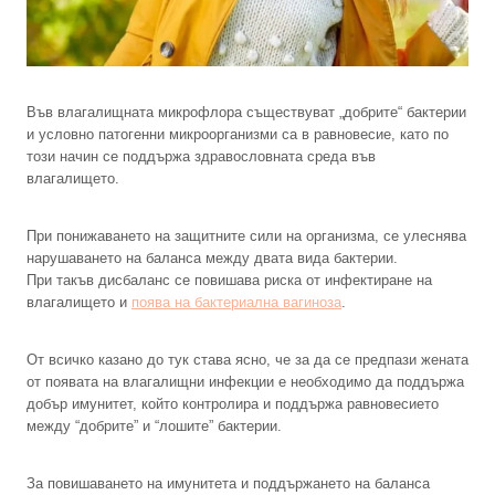
Във влагалищната микрофлора съществуват „добрите“ бактерии
и условно патогенни микроорганизми са в равновесие, като по
този начин се поддържа здравословната среда във
влагалището.
При понижаването на защитните сили на организма, се улеснява
нарушаването на баланса между двата вида бактерии.
При такъв дисбаланс се повишава риска от инфектиране на
влагалището и
поява на бактериална вагиноза
.
От всичко казано до тук става ясно, че за да се предпази жената
от появата на влагалищни инфекции е необходимо да поддържа
добър имунитет, който контролира и поддържа равновесието
между “добрите” и “лошите” бактерии.
За повишаването на имунитета и поддържането на баланса