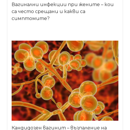
Вагинални инфекции при жените – кои
са често срещани и какви са
симптомите?
Кандидозен вагинит – възпаление на