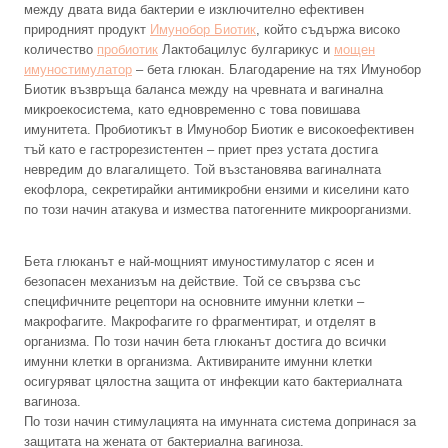
между двата вида бактерии е изключително ефективен
природният продукт
Имунобор Биотик
, който съдържа високо
количество
пробиотик
Лактобацилус булгарикус и
мощен
имуностимулатор
– бета глюкан. Благодарение на тях Имунобор
Биотик възвръща баланса между на чревната и вагинална
микроекосистема, като едновременно с това повишава
имунитета. Пробиотикът в Имунобор Биотик е високоефективен
тъй като е гастрорезистентен – приет през устата достига
невредим до влагалището. Той възстановява вагиналната
екофлора, секретирайки антимикробни ензими и киселини като
по този начин атакува и измества патогенните микроорганизми.
Бета глюканът е най-мощният имуностимулатор с ясен и
безопасен механизъм на действие. Той се свързва със
специфичните рецептори на основните имунни клетки –
макрофагите. Макрофагите го фрагментират, и отделят в
организма. По този начин бета глюканът достига до всички
имунни клетки в организма. Активираните имунни клетки
осигуряват цялостна защита от инфекции като бактериалната
вагиноза.
По този начин стимулацията на имунната система допринася за
защитата на жената от бактериална вагиноза.