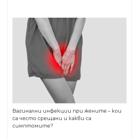
Вагинални инфекции при жените – кои
са често срещани и какви са
симптомите?