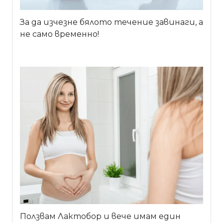
За да изчезне бялото течение завинаги, а
не само временно!
Ползвам Лактобор и вече имам един