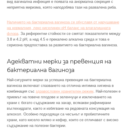
вид вагинална инфекция е появата на анормална секреция с
неприятна миризма, която наподобява тази на развалена риба.
Наличието на бактериална вагиноза се обуславя от нарушаване
на нормалния, леко киселинен pH баланс на влагалищната
флора
. За референтни стойности се смятат показателите между
3.8 и 4.2 pH, а над 4.5 е прекалено алкална среда и това е
сериозна предпоставка за развитието на бактериална вагиноза.
Адекватни мерки за превенция на
бактериална вагиноза
Най-сигурните мерки за успешна превенция на бактериална
вагиноза включват спазването на отлична интимна хигиена в
комбинация със
здравословен хранителен режим
. Най-полезен е
приемът на повече плодове и зеленчуци и изключването на
храни с богато съдържание на захар, всякакви рафинирани
въглехидрати, както и избягване на редовната консумация на
алкохол. Особено подходящи са чесънът и пробиотичните
храни, като кисело мляко и кефир, които се отличават с високо
съдържание на полезни бактерии.