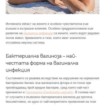
Интимната област на жените е особено чувствителна към
външни и вътрешни влияния. Особено предразположени към
развитие на
вагинални инфекции
са жените, които водят редовен
полов живот, бременните и тези, които имат значително
отслабена имунна система.
Бактериална вагиноза – най-
честата форма на вагинална
инфекция
Състоянието се развива вследствие на нарушение на нормалния
бактериален баланс във вагиналната флора и по-точно при
преобладаващ брой вредни бактерии, сред които най-чест
причинител e
Гарднерела (
Gardnerella vaginalis
)
. В голяма част
от случаите е възможно бактериалната вагиноза да протича
безсимптомно, но едно от най-неприятните проявления на този