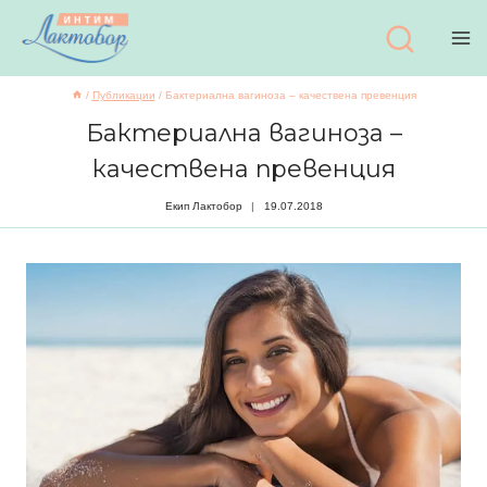
Към
съдържанието
/
Публикации
/
Бактериална вагиноза – качествена превенция
Бактериална вагиноза –
качествена превенция
Екип Лактобор
19.07.2018