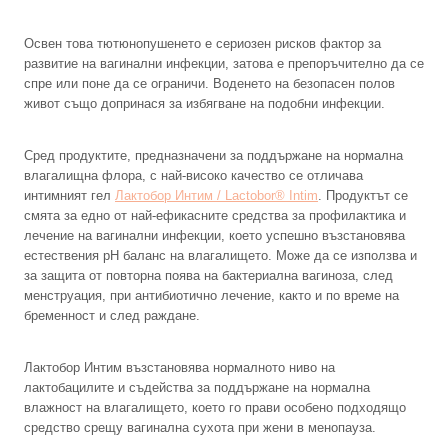
Освен това тютюнопушенето е сериозен рисков фактор за
развитие на вагинални инфекции, затова е препоръчително да се
спре или поне да се ограничи. Воденето на безопасен полов
живот също допринася за избягване на подобни инфекции.
Сред продуктите, предназначени за поддържане на нормална
влагалищна флора, с най-високо качество се отличава
интимният гел
Лактобор Интим / Lactobor® Intim
. Продуктът се
смята за едно от най-ефикасните средства за профилактика и
лечение на вагинални инфекции, което успешно възстановява
естествения рН баланс на влагалището. Може да се използва и
за защита от повторна поява на бактериална вагиноза, след
менструация, при антибиотично лечение, както и по време на
бременност и след раждане.
Лактобор Интим възстановява нормалното ниво на
лактобацилите и съдейства за поддържане на нормална
влажност на влагалището, което го прави особено подходящо
средство срещу вагинална сухота при жени в менопауза.